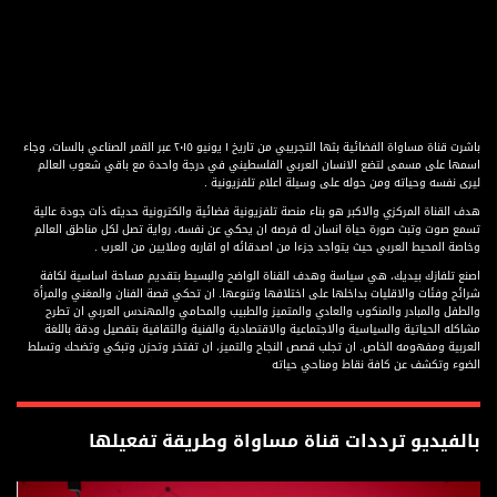
باشرت قناة مساواة الفضائية بثها التجريبي من تاريخ ١ يونيو ٢٠١٥ عبر القمر الصناعي بالسات، وجاء
اسمها على مسمى لتضع الانسان العربي الفلسطيني في درجة واحدة مع باقي شعوب العالم
ليرى نفسه وحياته ومن حوله على وسيلة اعلام تلفزيونية .
هدف القناة المركزي والاكبر هو بناء منصة تلفزيونية فضائية والكترونية حديثه ذات جودة عالية
تسمع صوت وتبث صورة حياة انسان له فرصه ان يحكي عن نفسه، رواية تصل لكل مناطق العالم
وخاصة المحيط العربي حيث يتواجد جزءا من اصدقائه او اقاربه وملايين من العرب .
اصنع تلفازك بيديك، هي سياسة وهدف القناة الواضح والبسيط بتقديم مساحة اساسية لكافة
شرائح وفئات والاقليات بداخلها على اختلافها وتنوعها. ان تحكي قصة الفنان والمغني والمرأة
والطفل والمبادر والمنكوب والعادي والمتميز والطبيب والمحامي والمهندس العربي ان تطرح
مشاكله الحياتية والسياسية والاجتماعية والاقتصادية والفنية والثقافية بتفصيل ودقة باللغة
العربية ومفهومه الخاص. ان تجلب قصص النجاح والتميز، ان تفتخر وتحزن وتبكي وتضحك وتسلط
الضوء وتكشف عن كافة نقاط ومناحي حياته
بالفيديو ترددات قناة مساواة وطريقة تفعيلها