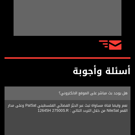
أسئلة وأجوبة
هل يوجد بث مباشر على الموقع الالكتروني؟
نعم وايضا قناة مساواة تبث عبر الحيّز الفضائي الفلسطيني PalSat وعلى مدار
القمر NileSat من خلال التردد التالي : 12645H 27500S.R