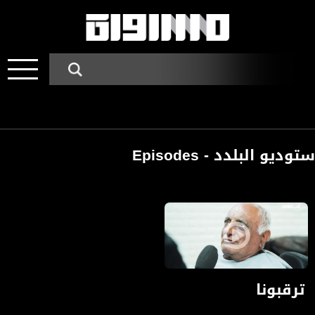
ستوديو البلدد - Episodes
السوشال ميديا اكل الراديو والتلفزيون، مرام مصلح،تقرير،،ستوديو البلد،06.02.2020،مساواة
ترقبونا