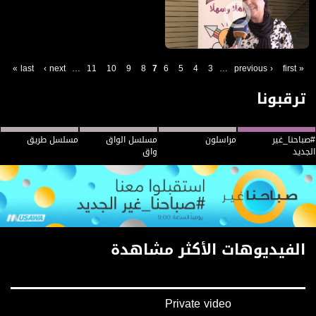
Private video
مراسلون مساواة : مع افتتاح العام الدراسي: يوم تحضيري للمربيات لعام در
Private video
Private video
Private video
last »
next ›
…
11
10
9
8
7
6
5
4
3
…
‹ previous
« first
Private video
ترقبونا
Private video
#صباحنا_غير
مراسلون
مسلسل الواق
مسلسل طريق
الجديد
واق
الفيديوهات الأكثر مشاهدة
Private video