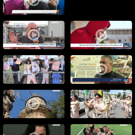
Deleted video
مراسلون مساواة : مبادرة تربوية مج
أخبار مساواة : أكثر من أربعين بالمئة من المواطنين وقعوا ضحية للاحتيال عبر ا
أخبار مساواة: المنطقة الصناعية ب
أخبار مساواة: ناشطون في النقب يناقشون كيفية التعامل مع مخططات التهج
مراسلون مساواة : حراك نقف معًا ي
مراسلون مساواة : الكنائس تستقبل بدء الأسبوع المقدس بصلوات للسلام ف
مراسلون مساواة: مسجد حطين صامد