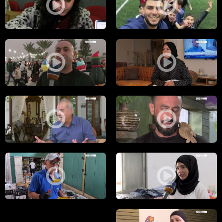
مراسلون مساواة: "الملاعب المضاءة" مبادرة في أم الفحم لتوفير بيئة رياضي
مراسلون مساواة: طمرة تحتضن معرض
مراسلون مساواة : ناجية من الحرب: فاطمة حجازي من طمرة تروي تجربة وقوع
مراسلون مساواة : مهرجان "القهوة"
مراسلون مساواة : كامل منصور وشغف تربية الحيوانات النادرة والطيور
لقاء خاص مع محمد بركة رئيس لجنة ا
مراسلون مساواة : جمعية العطاء والإحسان تقدم مبادرات مجتمعية لمساعدة ا
مراسلون مساواة : مبادرة "فزّة " لا