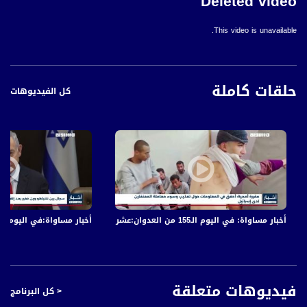
Deleted video
This video is unavailable.
حلقات كاملة
كل الفيديوهات
أخبار مساواة: في اليوم الـ155 من العدوان:عشرات الشهداء والجرحى في قصف الاحتلال المتواصل على قطاع غزة
أخبار مساواة:في اليوم الـ152 من العدوان: عشرات الشهداء والجرحى في قصف الاحتلال المتواصل على قطاع غز
فيديوهات متعلقة
< كل البرنامج