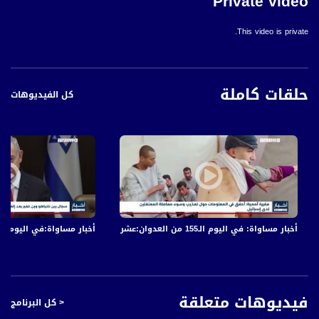
Private video
This video is private.
حلقات كاملة
كل الفيديوهات
أخبار مساواة: في اليوم الـ155 من العدوان:عشرات الشهداء والجرحى في قصف الاحتلال المتواصل على قطاع غزة
أخبار مساواة:في اليوم الـ152 من العدوان: عشرات الشهداء والجرحى في قصف الاحتلال المتواصل على قطاع غز
فيديوهات متعلقة
< كل البرنامج