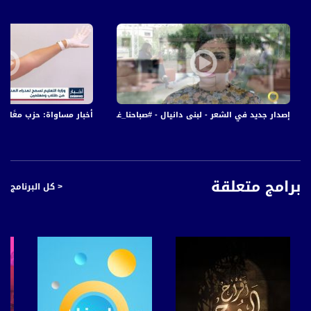
إصدار جديد في الشعر - لبنى دانيال - #صباحنا_غير- 28-10-2016- قناة مساواة الفضائية
أخبار مساواة: حزب معًا 
برامج متعلقة
< كل البرنامج