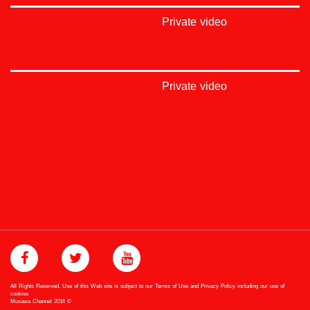
Private video
Private video
All Rights Reserved. Use of this Web site is subject to our Terms of Use and Privacy Policy including our use of
cookies
Musawa Channel
2016
©