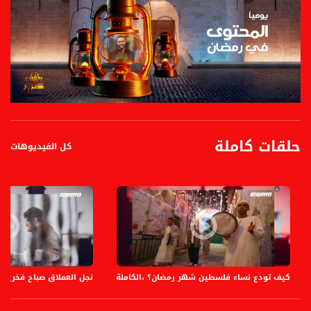
حلقات كاملة
كل الفيديوهات
كيف تودع نساء فلسطين شهر رمضان؟ ،الكاملة،المحتوى في رمضان،حلقة 29
نجل العملاق صباح فخري يه