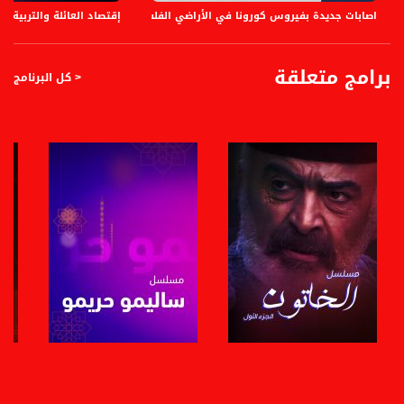
اصابات جديدة بفيروس كورونا في الأراضي الفلسطينية ،اخبار مساواة،15.06.2020،قناة مساواة
إقتصاد العائلة والتربية المالية - فعالي
برامج متعلقة
< كل البرنامج
صفحة البرنامج
صفحة البرنامج