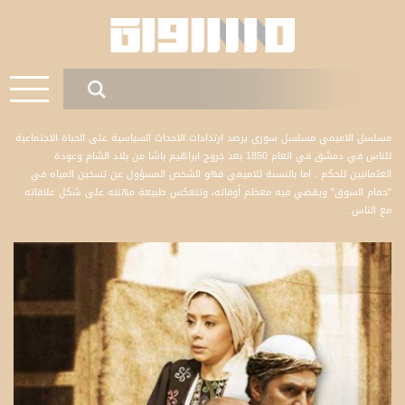
مسلسل الاميمي مسلسل سوري يرصد ارتدادات الاحداث السياسية على الحياة الاجتماعية
للناس في دمشق في العام 1850 بعد خروج ابراهيم باشا من بلاد الشام وعودة
العثمانيين للحكم . اما بالنسبة للاميمي فهو الشخص المسؤول عن تسخين المياه في
"حمام السوق" ويقضي فيه معظم أوقاته، وتنعكس طبيعة مهنته على شكل علاقاته
مع الناس .