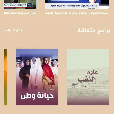
نشطاء يصرخون غضبًا واحتجاجًا بعد جريمة طمرة،بانوراما مساواة،03.02.2021،مساواة
أخبار مساواة: مهلة تكليف
برامج متعلقة
< كل البرنامج