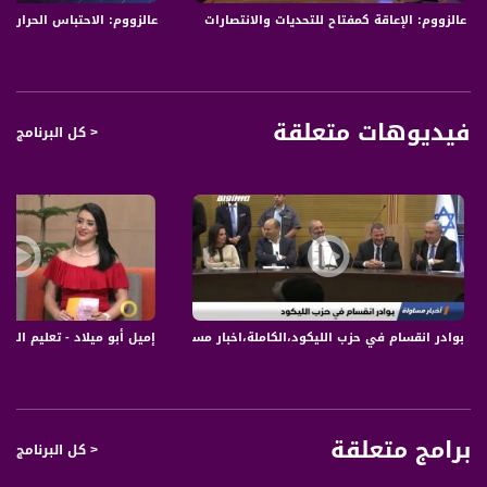
بضيّف بصحون وكبايات بلاستيك؟ مش عيب عليهن؟ بستحوش؟ شو احنا ولاد صغار؟
عالزووم: الإعاقة كمفتاح للتحديات والانتصارات
عالزووم: الاحتباس الحراري
وابوي قال مؤكداً انه لولا العيب كان قلب الطاولة على خلقتهن وقام روّح!
انا حاولت انقذ الموقف وقلتلهن انه البلاستيك مش عاطل وهيك بوفروا جلي وبوفروا مي
وبحافظوا عالبيئة.
نهرت عليّ امي وقالتلي يحافظوا عالبيئة لما فش عندهن ضيوف، اما لما بيجي عندك
ضيف من السنة للسنة عيب تقدملوا ببلاستيك، عيب!
فيديوهات متعلقة
< كل البرنامج
وراحت ايام وسنين واجت ايام وسنين والبلد كلها قلبت بلاستيك، وصار الي بقدم بقزاز
اهبل وتبفهمش، القهوة ببلاستيك، المي ببلاستيك، المعالق، الشوك السكاكين الكاسات
الجاطات، لو شوي الأكل صار بلاستيك..
صار كتير محترم تقدم ببلاستيك، بطّل حدا ينهان، بالعكس، صار الي بيعطيك كاسة قزاز
تقله يا زلمة لأيش قزاز؟ جلي وغلبة، بلاستيك احسن اشي البلاستيك!
صرنا نوفر شوية مية الجلي وبس عم نصرف الكوكب كله، وعم منراكم فيها كميات نفايات
لا تُصرف ولا تتحلل ولا تختفي وانما عم تاكل البحر كمان..
بتخايل صار واضح عنوان الحلقة، الاحتباس الحراري، هل للفلسطيني دور في حماية
الكوكب؟
بوادر انقسام في حزب الليكود،الكاملة،اخبار مساواة ،24.11.19،مساواة
إميل أبو ميلاد - تعليم التصوير على يوتيوب
INTRO GFX
تعريف واستقبال الضيوف
2
الأعزاء، مشاهدات ومشاهدي قناة مساواة،
برامج متعلقة
< كل البرنامج
أهلا وسهلا بكم في حلقة جديدة من برنامج "عالزّووم"، - البرنامج الي بيوصل للبيوت،
بيوت المشاهدات والمشاهدين وبيوت ضيوفه، وبطرح تساؤل عن موضوع معيّن، سؤال