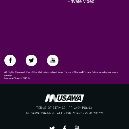
Private video
عربسات Arabsat Badr 4 at 26.0 east
DL: 11958 H
SR: 27500
FEC: 5/6
للتواصل:
بريد الكتروني:
anafalasteeni@musawachannel.com
للتفاعل:
All Rights Reserved. Use of this Web site is subject to our Terms of Use and Privacy Policy including our use of
cookies
Musawa Channel
2016
©
الموقع الالكتروني:
www.musawachannel.com
فيسبوك:
https://www.facebook.com/musawachannel
TERMS OF SERVICE | PRIVACY POLICY
©2017 MUSAWA CHANNEL. ALL RIGHTS RESERVED.
تويتر:
https://twitter.com/musawachannel