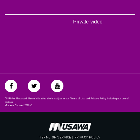
‫#‏بلشنا_نرجع‬
‫#‏شعب_واحد‬
‪#‎mosawah‬
#musawa
Private video
#musawachannel
mosawah.com#
#musawachannel.com
‪#‎Equality‬
‪#‎égalité‬
‫#‏مساواة‬
‫#‏حق‬
‫#‏عدالة‬
‫#‏تساوٍ‬
‫#‏تعادل‬
‫#‏تماثل‬
‫#‏تسوية‬
All Rights Reserved. Use of this Web site is subject to our Terms of Use and Privacy Policy including our use of
‫#‏معادلة‬
cookies
Musawa Channel
2016
©
TERMS OF SERVICE | PRIVACY POLICY