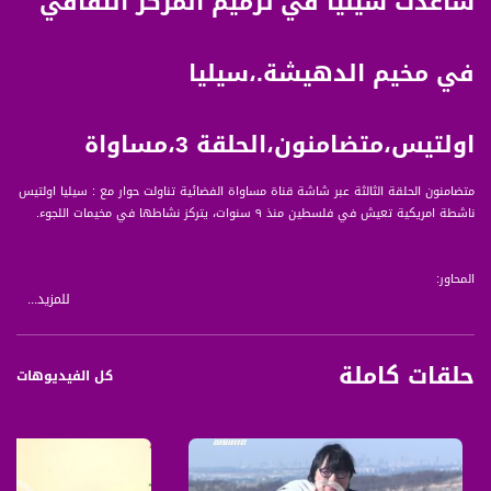
ساعدت سيليا في ترميم المركز الثقافي
في مخيم الدهيشة.،سيليا
اولتيس،متضامنون،الحلقة 3،مساواة
متضامنون الحلقة الثالثة عبر شاشة قناة مساواة الفضائية تناولت حوار مع : سيليا اولتيس
ناشطة امريكية تعيش في فلسطين منذ ٩ سنوات، يتركز نشاطها في مخيمات اللجوء.
المحاور:
للمزيد...
مساعدتها في ترميم المركز الثقافي في مخيم الدهيشة.
تحديات الحياة اليومية في المخيمات الفلسطينة
حلقات كاملة
حرمان الفلسطينيين من حرية التنقل والحركة
كل الفيديوهات
اهمية نقل الحقيقة للعالم
تم تصوير الحلقة : الخان الاحمر