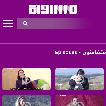
متضامنون - Episodes
حاولت لويزا الحد من بطش الاحتلال من خلال العمل الحقوقي والسياسي،لويزا 
مضايقات الاحتلال على اجراءات السفر ع