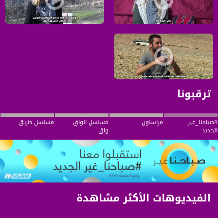
ساعدت سيليا في ترميم المركز الثقافي في مخيم الدهيشة.،سيليا اولتيس،متضامنون
يذر وييس-تحث الاجانب على زيارة فل
الاحتلال الاسرائيلي وظفيته الوحيدة جعل حياة الفلسطيني مستحيلة،ديفيد جنبرا،م
ترقبونا
#صباحنا_غير
مراسلون
مسلسل الواق
مسلسل طريق
الجديد
واق
الفيديوهات الأكثر مشاهدة