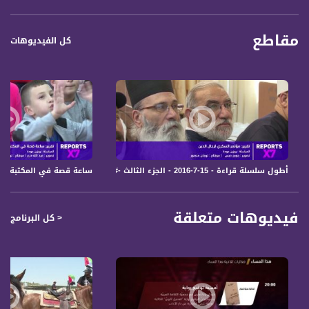
مقاطع
كل الفيديوهات
أطول سلسلة قراءة - 15-7-2016 - الجزء الثالث -#Reports X7- قناة مساواة الفضائية
ساعة قصة في المكتبة العامة - 15-7-2016 - الجزء الثاني -#Reports X7- قن
فيديوهات متعلقة
< كل البرنامج