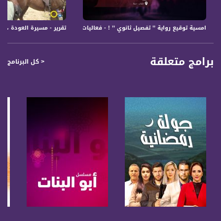
امسية توقيع رواية ’’ تفصيل ثانوي ’’ ! - فعاليات ثقافية هذا المساء - 25-8-2017 - قناة مساواة
تقرير - مسيرة العودة ، على الخيول -
برامج متعلقة
< كل البرنامج