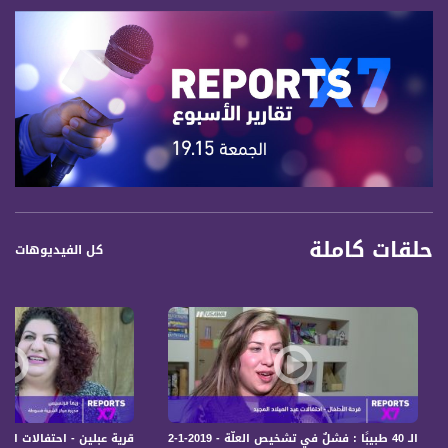
حلقات كاملة
كل الفيديوهات
الـ 40 طبيبًا : فشلٌ في تشخيص العلّة - Reports X7، 12-1-2019- مساواة
قرية عبلين - احتفالات الميلاد، عيد ونبيذ - 9