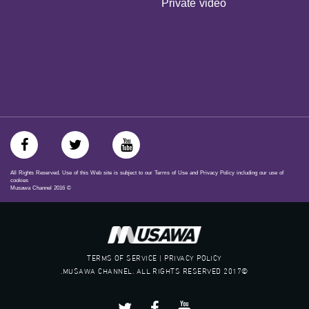
Private video
‪#‎égalité‬
‫#‏مساواة‬
‫#‏حق‬
‫#‏عدالة‬
‫#‏تساوٍ‬
‫#‏تعادل‬
‫#‏تماثل‬
‫#‏تسوية‬
‫#‏معادلة‬
All Rights Reserved. Use of this Web site is subject to our Terms of Use and Privacy Policy including our use of
cookies
Musawa Channel
2016
©
TERMS OF SERVICE | PRIVACY POLICY
©2017 MUSAWA CHANNEL. ALL RIGHTS RESERVED.