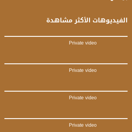
Downlink frequency - الترد :
12645 MHZ
الفيديوهات الأكثر مشاهدة
Polarity - الاستقطاب:
Horizontal
Private video
Symb.Rate - معدل الترميز:
27.500 MS/s
FEC - تصحيح الخطأ :
Private video
5/6
عربسات Arabsat Badr 4 at 26.0 east
Private video
DL: 11958 H
SR: 27500
FEC: 5/6
للتواصل:
Private video