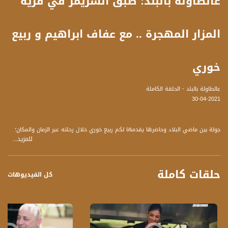
عالطاولة بالبلد: طبق الشريمز في قرية
المزار المهجرة .. مع عفاف ابراهيم و ربيع
خوري
عالطاولة بالبلد - الحلقة الكاملة
30-04-2021
جولة بين ماضي البلاد وحاضرها يقدمها لكم ربيع خوري خلال رحلته عبر الزمان والمكان؛
للمزيد...
متنقلاً بين قرى فلسطين المهجرة ليلتقي على أرضها أهلها وناسها ولنتذوق معًا
أشهى الأطباق التي تميّزها.
حلقات كاملة
برنامج "ع الطاولة" يعرض لكم يوميًا، أكلة شهية من قلب طبيعة بلادنا وعلى نَفَس
كل الفيديوهات
ناسِها..
نلتقيكم طيلة أيام الشهر الفضيل عبر قناة "مساواة" الفضائية
ضيف الحلقة