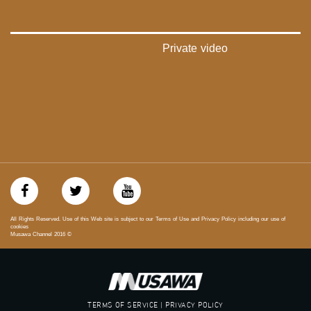
بريد الكتروني:
anafalasteeni@musawachannel.com
للتفاعل:
Private video
الموقع الالكتروني:
www.musawachannel.com
فيسبوك:
https://www.facebook.com/musawachannel
تويتر:
https://twitter.com/musawachannel
يوتيوب:
https://www.youtube.com/channel/UCwJbDUmIxc-JX8PX53ek2Zg/feed
All Rights Reserved. Use of this Web site is subject to our Terms of Use and Privacy Policy including our use of
cookies
Musawa Channel
2016
©
بينترست:
https://www.pinterest.com/musawachannel
فيميو:
https://vimeo.com/musawachannel
TERMS OF SERVICE | PRIVACY POLICY