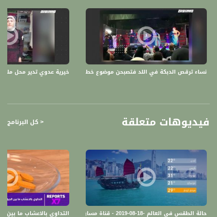
2.عرّابة: حلاق بالمجّان للمُسنّين وأصحاب الإعاقة..
سعود الصِّح - حلاّق
3.عين ماهل: شاب عصامي كفيف فعل ما لم يفعلهُ المُبصرون أكاديميًا ويبحث عن شريكة
لحياته
محمد عمر حسنين - عامل إجتماعي علاجي
نساء ترقص الدبكة في اللد فتصبحن موضوع خطبة الجمعة،الكاملة،المحتوى،13.01.20،قناة مساواة
خيرية عدوي تدير محل ملابس م
4.بين ٧٤٠٠ ورقة بحثيّة شابان عربيّان يحققان المركز الأول في مؤتمر NIPS العالمي
علاء معلوف | إبراهيم جبران - طالب لقب ثالث في علم الحاسوب في جامعة حيفا
5.حيفا: رافعة أثقال شابة تتحدى الذكور وترفع أوزان تصل حتى 90 كيلوغرام
هبة مصري | رافعة أثقال
فيديوهات متعلقة
< كل البرنامج
6.مهارات واستراتيجيات في إدارة وحلّ الخلافات والنزاعات
معاذ عودة - مُحاضر
7.إرشادات التصرُّف في حال أغرقت السيول مركبتك وأنت بداخلها؟
مرام عواودة - من سلطة الإطفاء والإنقاذ
8.بفعل السُّيول: حملات الإغاثة تنشط في فلسطين
غازي عيسى - مدير عام جمعيّة الإغاثة في فلسطين
حالة الطقس في العالم -18-08-2019 - قناة مساواة الفضائية - MusawaChannel
التداوي بالاعشاب ما بين الجيل القديم والحاضر - 9-2-8