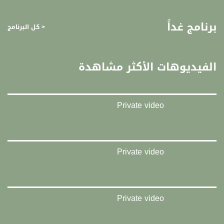
FEC - تصحيح الخطأ :
برنامج غداً
< كل البرنامج
5/6
عربسات Arabsat Badr 4 at 26.0 east
الفيديوهات الأكثر مشاهدة
DL: 11958 H
SR: 27500
FEC: 5/6
Private video
للتواصل:
بريد الكتروني:
anafalasteeni@musawachannel.com
Private video
للتفاعل:
الموقع الالكتروني:
Private video
www.musawachannel.com
فيسبوك: