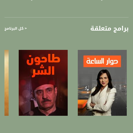
9.المحكمة العليا تصدر قرارًا قد يبدّل واقع التفاعل مع المنشورات على فيسبوك
إياد رابي - محامٍ
10.في ظل تخليهما عن دورهما الملكيّ: إزالة تمثالي ميغان وهاري من مجموعة العائلة
الملكيّة
برامج متعلقة
< كل البرنامج
المحتوى برنامج أسبوعي يرصد أبرز القضايا المُجتمعيّة، السياسيّة والترفيهية التي شغلت
الرأي العام ونُشطاء الشبكة الإلكترونية في المجتمع العربي في الدّاخل.
إعداد وتقديم: مصطفى عاطف قبلاوي. يبُث البرنامج مساء كل إثنين، 21:30
قناة مساواة الفضائية، صوت فلسطينيي الداخل - لاول مرة منذ ٧٠ عام
قناة مساواة الفضائية تبث عبر الحيّز الفضائي الفلسطيني PalSat وعلى مدار القمر
NileSat من خلال التردد التالي :
Downlink frequency - الترد :
12645 MHZ
Polarity - الاستقطاب:
Horizontal
Symb.Rate - معدل الترميز:
صفحة البرنامج
صفحة البرنامج
27.500 MS/s