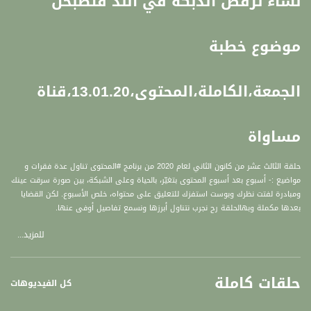
نساء ترقص الدبكة في اللد فتصبحن
موضوع خطبة
الجمعة،الكاملة،المحتوى،13.01.20،قناة
مساواة
حلقة الثالث عشر من كانون الثاني لعام 2020 من برنامج #المحتوى تناول عدة فقرات و
مواضيع :- أسبوع بعد أسبوع المحتوى بتغيّر، بالحياة وعلى الشبكة، بين صورة سرقت عينك
ومبادرة لفتت نظرك وبوست استفزك للتعليق على محتواه، خلص الأسبوع. لكن القضايا
بعدها مكملة وبهالحلقة رح نجرب نتناول أبرزها ونسمع تفاصيل أوفى عنها.
للمزيد...
العناوين :
حلقات كاملة
1.اللد: خطيب يتهم نساء عربيات بالإباحية بعد عرض دبكة فلسطينية
كل الفيديوهات
فاتن زيناتي - مديرة مركز شيكاجو الجماهيري - اللّد