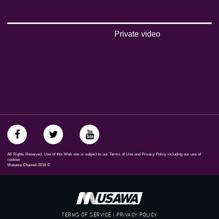
‫#‏تماثل‬
‫#‏تسوية‬
‫#‏معادلة‬
Private video
All Rights Reserved. Use of this Web site is subject to our Terms of Use and Privacy Policy including our use of
cookies
Musawa Channel
2016
©
TERMS OF SERVICE | PRIVACY POLICY