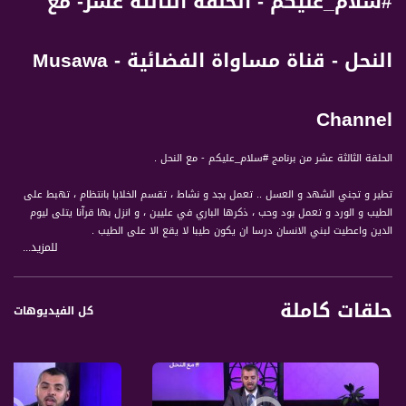
#سلام_عليكم - الحلقة الثالثة عشر- مع
النحل - قناة مساواة الفضائية - Musawa
Channel
الحلقة الثالثة عشر من برنامج #سلام_عليكم - مع النحل .
تطير و تجني الشهد و العسل .. تعمل بجد و نشاط ، تقسم الخلايا بانتظام ، تهبط على
الطيب و الورد و تعمل بود وحب ، ذكرها الباري في عليين ، و انزل بها قرآنا يتلى ليوم
الدين واعطيت لبني الانسان درسا ان يكون طيبا لا يقع الا على الطيب .
للمزيد...
#سلام_عليكم برنامج ديني اسلامي، تتمثل فكرة البرنامج في طرح المواضيع الدينية
والاجتماعية والامور المتعلقة بالعبادات والشعائر الدينية التي تهم المجتمع المسلم
حلقات كاملة
بطريقة جذابة وممتعة، ويتم عرض ومناقشة الموضوع او القضية في عدد من حلقات
كل الفيديوهات
البرنامج مقسمة الى محاور محددة.
قناة مساواة الفضائية، صوت فلسطينيي الداخل - لاول مرة منذ ٧٠ عام
قناة مساواة الفضائية تبث عبر الحيّز الفضائي الفلسطيني PalSat وعلى مدار القمر