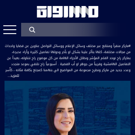
#ماركر منقرأ ومنتابع عبر مختلف وسائل الإعلام ووسائل التواصل عناوين عن قضايا واحداث
من مجالات مختلفة، كلها بتأثر علينا بشكل او بآخر وحولها تفاصيل كثيرة وآراء عديدِة،
بماركر راح نوخد القلم المؤشر ونظلل الأجزاء الهامة من كل موضوع راح نتناوله، بعيداً عن
التفاصيل الهامشية وقريباً من جوهر او لًب القضية . أسبوعياً راح نلتقي بموعد متجدد
وعدد جديد من ماركر ونطرح مجموعة من المواضيع الي بتهمنا كمجتع بكافة فئاته ، كأُسر
للمزيد...
وكأفراد .... يبُث البرنامج مساء كل اربعاء، 21:30 مع عفاف شيني، عبر شاشة قناة مساواة
الفضائية