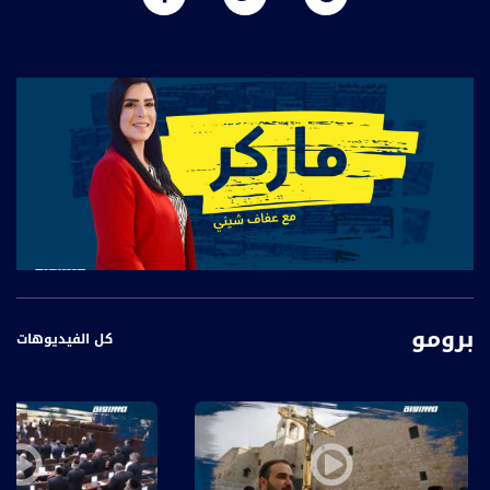
برومو
كل الفيديوهات