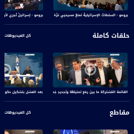
برومو - السلطاتُ الإسرائيليةُ تمنعُ مسيحيي غزّة من الاحتفالِ بعيد الميلاد في بيت
برومو - إسرائيلْ تُجري لأولِ مر
حلقات كاملة
كل الفيديوهات
القائمة المُشتركة ما بينَ رفع تمثيلها وتَجديدِ خِطابِها في الانتخاباتِ المُقبلة،الكاملة،ما
بعد الفشل بتشكيل حكومة اسرائ
مقاطع
كل الفيديوهات