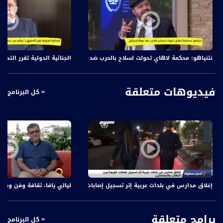
نتنياهو: محكمة لاهاي تحولت لسلاح بالحرب ضد دولة إسرائيل،د. حسن جبارين،د. محمد ا
الجنائية الدولية تقرر التحقيق
فيديوهات متعلقة
< كل البرنامج
إغلاق مدارس في بلدات عربية إثر تسجيل إصابات كورونا بين الطلاب والمعلمين،اخبار مساواة،.20
ليالي يافا، ثقافة وفن وفرح، 
برامج متعلقة
< كل البرنامج