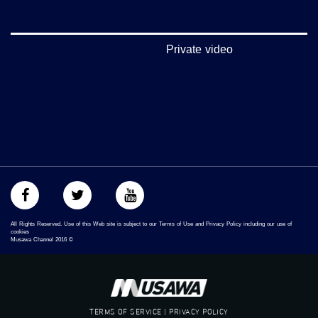
فيميو:
https://vimeo.com/musawachannel
غوغل+:
Private video
://plus.google.com/u/0/b/115185778161375637310/115185778161375637310/posts/p/pub?
_ga=1.123333704.2101815806.1418341384
#_٤٨
48_#
‫#‏فلسطين_٤٨‬
‫#‏فلسطين_48‬
‪falasteen_48#‎‬
‫#‏عرب_٤٨
‪‎arab_48#‬
‫#‏تواصل‬
‫#‏اكسر_حصارك‬
All Rights Reserved. Use of this Web site is subject to our Terms of Use and Privacy Policy including our use of
‫#‏بلشنا_نرجع‬
cookies
Musawa Channel
2016
©
‫#‏شعب_واحد‬
‪#‎mosawah‬
#musawa
#musawachannel
mosawah.com#
TERMS OF SERVICE | PRIVACY POLICY
#musawachannel.com