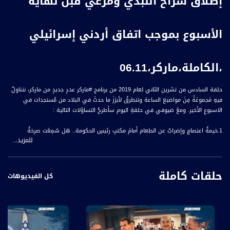
إطلاق سراح اللبدي ومرعي قبل نهاية
الأسبوع بموجب اتفاق أردني إسرائيلي
،الكاملة،ماركر،06.11
حلقة السادس من تشرين الثاني لعام 2019 من برنامج #ماركر عددٍ جديدٍ من ماركر، نتناولُ
فيهِ مَجموعَةً مِنَ مواضيع الساعة ونتطرقُ لأبرَزَ ما حدثَ في البلاد من مُستجدات في
الاسبوعِ الأخير. ومعَ ضيوفي في حلقةِ اليوم سأطرحُ التساؤلات التالية :
1.خيمةُ اعتصامٍ وإضرابٌ عن الطعام أمامَ مكتبِ رئيسِ الحكومة.. هل سُمِعَت صرخةُ
للمزيد...
المجتمعِ العربيِ الذي يُطالبُ بحقه الأساسيِ بالأمنِ والأمان؟ وهل وَضعَت مِلفَ العُنفِ
والجريمَةِ على رأسِ أجندةِ الحكومة ؟
حلقات كاملة
2.هيئةٌ وزاريةٌ إسرائيليةٌ تُصادقُ على القطارِ الهوائي بالقدسِ الشرقية ، والمركزُ العربيُ
كل الفيديوهات
للتخطيطِ البديلِ يعارضُهُ ويدرسُ الالتماسَ للمحكمةِ العليا ضِدَهُ، فهل ينجَحُ في إيقافِ
هذا المخطط ؟
3.في باقة الغربية.. ميثاقُ شرَفٍ لمرشحي الرئاسَةِ قُبَيل الانتخاباتِ المُبكرَةِ يُثمرُ بتعهدِهِم
في الحفاظ على مُنافسةٍ سياسيةٍ سِلمِيَّةٍ ونَزيهة.. فهل سيحدثُ ذلكَ حَقًا؟