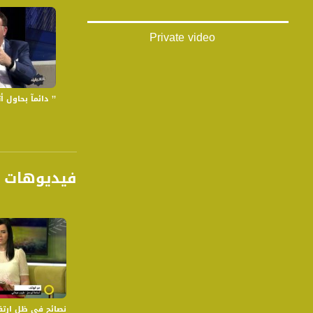
Private video
’’ دائمآ بحاول أثبت انو ان
فيديوهات م
نصائح في ظل ارتفاع درجات ا