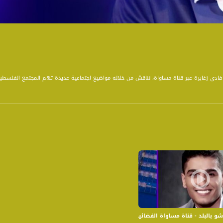
 فادي زغايرة عبر قناة مساواة، نناقش من خلاله مواضيع اجتماعية عديدة تهم المجتمع الفلسط
و بالبلد - قناة مساواة الفضائية