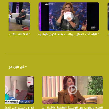
2017 - رمضان بالبلد
’’ الإله أحب الجمال ، والست بتحب تكون حلوة ومرتبة ’’ - فيوليت سلامة - ج2 - الحلقة 3 - رمضان بالبلد
’’ لا تتناقد القيادة مع مساعدة الزوجة ’’
< كل البرنامج
مع والإسلامية ودعوات للتوجه للقضاء،اخبار مساواة،7-3
العلاج بالفنون: بين الوسيلة العلاجية والأداة التربوية،منال صباح،صباحنا غير،15-3-2019
كورونا ينتشر في المجتمع الع