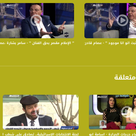
ا موجود ’’ - عصام قادري - ج1 - 9-6-2017 - رمضان بالبلد - مساواة
’’ الإعلام مقصر بحق الفنان ’’ - سامر بشارة ،عصام قادري - ج2 - 9-6-
تعلقة
لحرارة - اسامة ابو مخ - صباحنا غير- 3-7-2017 - قناة مساواة الفضائية
لجنة الانتخابات الإسرائيلية.. تصادق على شطب التج