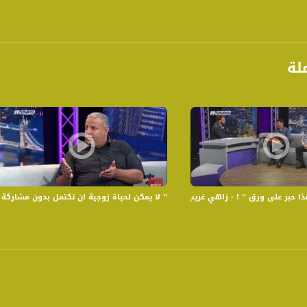
لة
بر على ورق ’’ ! - زاهي غريب ، جوزيف شومر - الكاملة - 3-6-2017- رمضان شو بالبلد
’’ لا يمكن لحياة زوجية ان تكتمل بدون مشاركة ’’ - عماد دحل