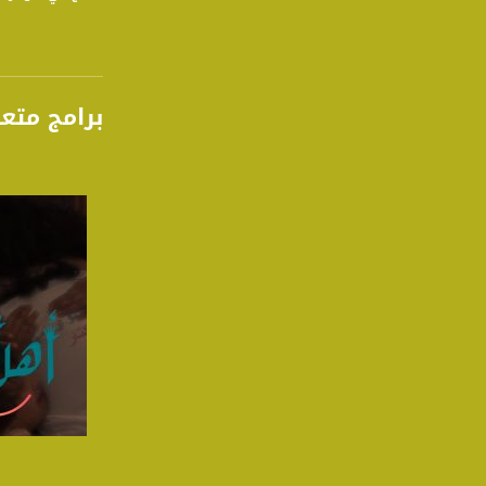
برامج متع
صفحة ال