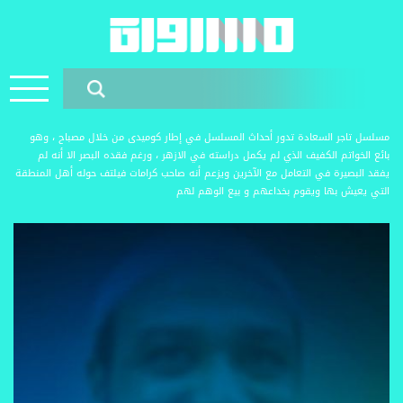
مسلسل تاجر السعادة تدور أحداث المسلسل في إطار كوميدى من خلال مصباح ، وهو
بائع الخواتم الكفيف الذي لم يكمل دراسته في الازهر ، ورغم فقده البصر الا أنه لم
يفقد البصيرة في التعامل مع الآخرين ويزعم أنه صاحب كرامات فيلتف حوله أهل المنطقة
التي يعيش بها ويقوم بخداعهم و بيع الوهم لهم