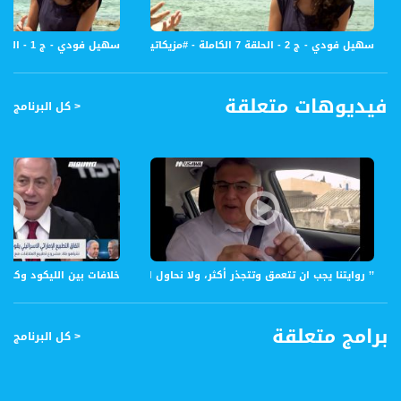
سهيل فودي - ج 2 - الحلقة 7 الكاملة - #مزيكاتيا - قناة مساواة الفضائية - Musawa Channel
سهيل فودي - ج 1 - الحلقة 7 الكاملة - #مزيكاتيا - قناة مساواة الفضائية - Musawa Channel
فيديوهات متعلقة
< كل البرنامج
’’ روايتنا يجب ان تتعمق وتتجذر أكثر، ولا نحاول ان ننفي ’’ - د. جوني منصور- ج2 -ع طريقك ٢- مساواة
خلافات بين الليكود وكحول 
برامج متعلقة
< كل البرنامج