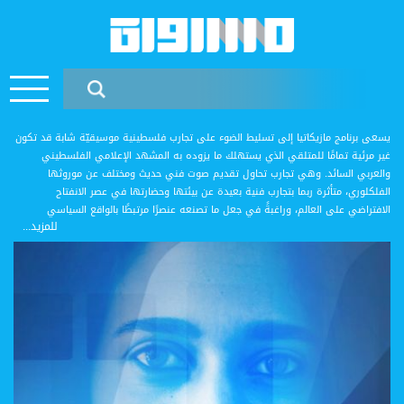
يسعى برنامج مازيكاتيا إلى تسليط الضوء على تجارب فلسطينية موسيقيّة شابة قد تكون
غير مرئية تمامًا للمتلقي الذي يستهلك ما يزوده به المشهد الإعلامي الفلسطيني
والعربي السائد. وهي تجارب تحاول تقديم صوت فني حديث ومختلف عن موروثها
الفلكلوري، متأثرة ربما بتجارب فنية بعيدة عن بيئتها وحضارتها في عصر الانفتاح
الافتراضي على العالم، وراغبةً في جعل ما تصنعه عنصرًا مرتبطًا بالواقع السياسي
للمزيد...
والاجتماعي والثقافي الذي تعيشه ومؤثرةً فيه.