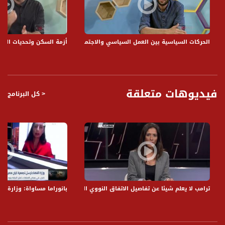
المنطقة؟!
* لأي مدى هناك تحديات اخرى تكمن في هذا المضمار وأساسها عنصري؟!
* نرى تحرك شبابي غير مؤطر، لأي مدى هناك اهمية للاستمرارية والضغط؟
* كيف تقيمون دور الاكبر جيلا في حل هذه الازمة؟
الحركات السياسية بين العمل السياسي والاجتماعي - الكاملة - - شبابنا وين - ال
أزمة السكن وتحديات الشباب - الكاملة 
* ازمة السكن تحد الشاب العربي من اي اتجاهات؟!
* في بعض الشباب يلجؤون للهجرة الداخلية المحلية وايضا الى خارج البلاد كنتيجة لهذه
الازمة، ما رأيك؟!
برنامج شبابي حواري ثقافي اجتماعي متنوع ، حيز واسع لقضايا الشباب وانشغالاتهم ،
فيديوهات متعلقة
< كل البرنامج
وحيز واسع لطاقات الشباب وابداعتهم ، مواقف ، آراء ووجهات نظر مختلفة .
قناة مساواة الفضائية، صوت فلسطينيي الداخل - لاول مرة منذ ٧٠ عام
قناة مساواة الفضائية تبث عبر الحيّز الفضائي الفلسطيني PalSat وعلى مدار القمر
NileSat من خلال التردد التالي :
Downlink frequency - الترد :
12645 MHZ
ترامب لا يعلم شيئا عن تفاصيل الاتفاق النووي الذي ألغاه مع إيران،الكاملة مترو الصحافة،.5.18
بانوراما مساواة: وزارة القضا
Polarity - الاستقطاب:
Horizontal
Symb.Rate - معدل الترميز: