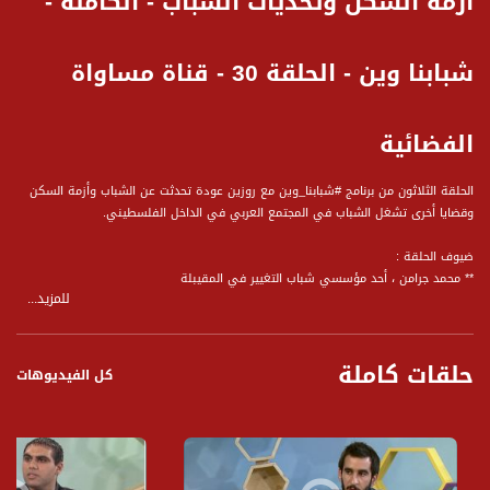
أزمة السكن وتحديات الشباب - الكاملة -
شبابنا وين - الحلقة 30 - قناة مساواة
الفضائية
الحلقة الثلاثون من برنامج #شبابنا_وين مع روزين عودة تحدثت عن الشباب وأزمة السكن
وقضايا أخرى تشغل الشباب في المجتمع العربي في الداخل الفلسطيني.
ضيوف الحلقة :
** محمد جرامن ، أحد مؤسسي شباب التغيير في المقيبلة
للمزيد...
وأجاب على المحاور التالية :
* عم نحكي عن شباب عرب بمعدل عمر 27 عاما، ما هي احتياجات الشاب العربي اليوم؟!
حلقات كاملة
* كيف اليوم يواجه شباب المقيبلة ازمة السكن؟!
كل الفيديوهات
* كيف تؤثر ازمة السكن على الشباب؟! ما هي البدائل المطروحة ؟!
* كيف يتعامل الشاب مع هذه الازمة المتفاقمة؟! ما هو الحل؟!
* انتم تنشطون في هذا المجال، تمارسون الضغط على الجهات المسؤولة، كيف تقيمون
هذه السيرورة من العمل، وهل من نتائج؟!
* نحن نتحدث عن مجلس اقليمي؟! كيف ترى تعامل المجلس مع البلدات اليهودية في