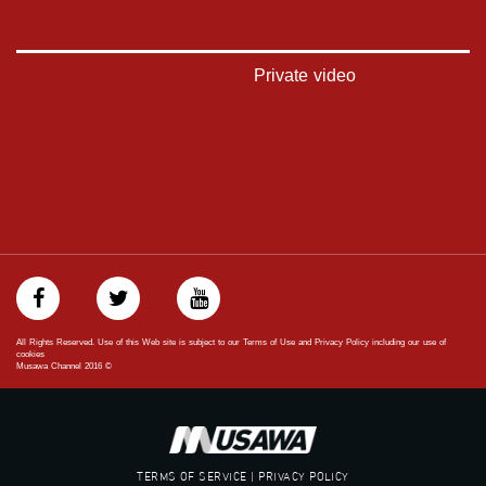
‫#‏فلسطين_48‬
‪falasteen_48#‎‬
‫#‏عرب_٤٨
‪‎arab_48#‬
Private video
‫#‏تواصل‬
‫#‏اكسر_حصارك‬
‫#‏بلشنا_نرجع‬
‫#‏شعب_واحد‬
‪#‎mosawah‬
#musawa
#musawachannel
mosawah.com#
#musawachannel.com
‪#‎Equality‬
‪#‎égalité‬
‫#‏مساواة‬
All Rights Reserved. Use of this Web site is subject to our Terms of Use and Privacy Policy including our use of
‫#‏حق‬
cookies
Musawa Channel
2016
©
‫#‏عدالة‬
‫#‏تساوٍ‬
‫#‏تعادل‬
‫#‏تماثل‬
‫#‏تسوية‬
TERMS OF SERVICE | PRIVACY POLICY
‫#‏معادلة‬