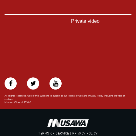
https://www.facebook.com/musawachannel
تويتر:
https://twitter.com/musawachannel
Private video
يوتيوب:
https://www.youtube.com/channel/UCwJbDUmIxc-JX8PX53ek2Zg/feed
بينترست:
https://www.pinterest.com/musawachannel
فيميو:
https://vimeo.com/musawachannel
غوغل+:
://plus.google.com/u/0/b/115185778161375637310/115185778161375637310/posts/p/pub?
All Rights Reserved. Use of this Web site is subject to our Terms of Use and Privacy Policy including our use of
_ga=1.123333704.2101815806.1418341384
cookies
Musawa Channel
2016
©
#_٤٨
48_#
‫#‏فلسطين_٤٨‬
‫#‏فلسطين_48‬
TERMS OF SERVICE | PRIVACY POLICY
‪falasteen_48#‎‬