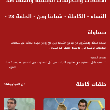
الاغتصاب والتحرشات الجنسية والعنف ضد
النساء - الكاملة - شبابنا وين - الحلقة 23 -
مساواة
الحلقة الثالثة والعشرون من برنامج #شبابنا_وين مع روزين عودة تحدثت عن نشاطات
الجمعيات الأهلية في مواجهة العنف ضد النساء .
.
ضيوف الفقرة :
** سعيد بلال ، متطوع في مشروع القيادة من أجل المساواة بين الجنسين – جمعية نساء
للمزيد...
ضد العنف
** سوار عوض ، مركزة خط الطوارئ في جمعية السوار
** هبه مزاوي ن مركزة مشروع رفع الوعي ، جمعية نساء ضد العنف
حلقات كاملة
كل الفيديوهات
وأجاب الضيوف على المحاور التالية :
هبه مزاوي :
1 اذا منحكي اليوم، عن أرقام، نسب، احصائيات، شو بتحكيلنا عن العنف ضد النساء؟
2 وبهذا المضمار، وين بتشوف جمعية نساء ضد العنف، دورها؟
3 ما هي آليات العمل في الجمعية؟