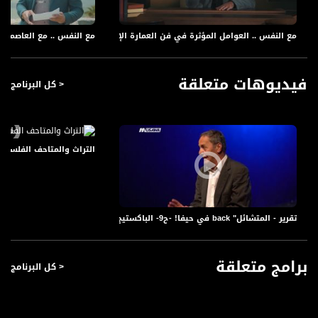
مع النفس .. العوامل المؤثرة في فن العمارة الإسلامية
مع النفس .. مع العاصمة بغداد .. يبنيها 100 ألف عامل ، سكانها
فيديوهات متعلقة
< كل البرنامج
التراث والمتاحف الفلسطينية - ج 4- الحلقة كاملة - صباحنا غير -21-7-6
تقرير - المتشائل" back في حيفا! -ح9- الباكستيج - 25-12- 2017 - قناة مساواة الفضائية
برامج متعلقة
< كل البرنامج