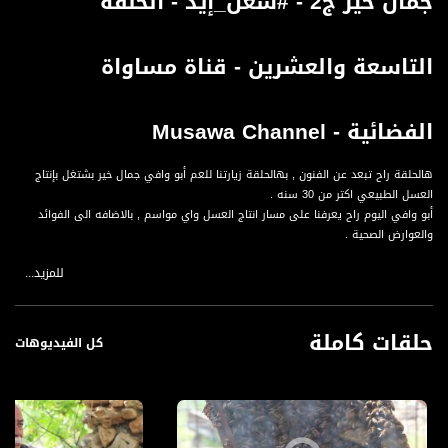
جمال خير ج2 - #شغل_إيد - الحلقة
التاسعة والعشرين - قناة مساواة
الفضائية - Musawa Channel
هالحلقة راح تبعد عن الفنون , بهالحلقة زيارتنا للعم أبو وافي جمال خير بشتغل بإنتاج
العسل الطبيعي اكتر من 30 سنه .
أبو وافي اليوم راح يعرفنا على مسار انتاج العسل واي مواسم , بالاضافه الى الفوائد
والعوارض الصحية .
للمزيد...
برنامج شغل ايد يسلط الضوء على الفنون اليدوية وفي فلسطين اشتهرت الفنون اليدوية
منها التطريز والنحت بالحجر والخطوط العربية والفنون في الخشب وغيرها.
حلقات كاملة
الاشغال الفنية من مزاياها ان الفرد حينما يواجه بالخامات والادوات تساعده على تكوين
كل الفيديوهات
اتجاه عام نحو تذوقه لقيم الاشياء فيتكون لديه رؤيه متعمقة ترى علاقات وتركيبات
وجماليات ما كان للعين العادية ان تراها.
كما ان الفنون اليدوية تساعد على تنمية القدرة الابتكارية لدى الفرد فهي تتمتع بغناها
في الخامات المتنوعة التي لا حصر لها.
في برنامج شغل ايد يقون طاقم العمل بزيارة لضيف الحلقة,ليتحاور معه حول الفن اليدوي