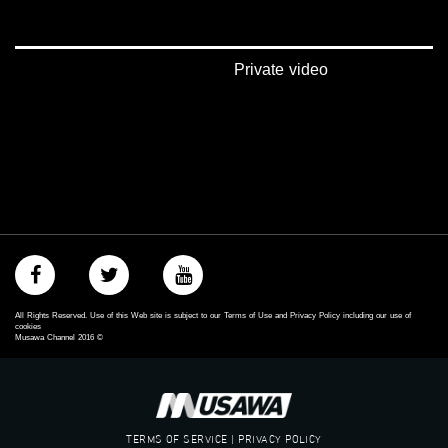
‫#‏شعب_واحد‬
‪#‎mosawah‬
#musawa
#musawachannel
Private video
mosawah.com#
#musawachannel.com
‪#‎Equality‬
‪#‎égalité‬
‫#‏مساواة‬
‫#‏حق‬
‫#‏عدالة‬
‫#‏تساوٍ‬
‫#‏تعادل‬
‫#‏تماثل‬
‫#‏تسوية‬
‫#‏معادلة‬
All Rights Reserved. Use of this Web site is subject to our Terms of Use and Privacy Policy including our use of
cookies
Musawa Channel
2016
©
TERMS OF SERVICE | PRIVACY POLICY