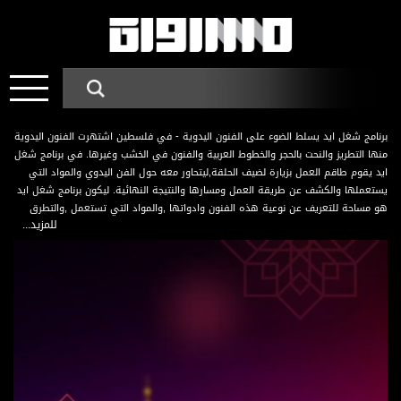
برنامج شغل ايد يسلط الضوء على الفنون اليدوية - في فلسطين اشتهرت الفنون اليدوية
منها التطريز والنحت بالحجر والخطوط العربية والفنون في الخشب وغيرها. في برنامج شغل
ايد يقوم طاقم العمل بزيارة لضيف الحلقة,ليتحاور معه حول الفن اليدوي والمواد التي
يستعملها والكشف عن طريقة العمل ومسارها والنتيجة النهائية. ليكون برنامج شغل ايد
هو مساحة للتعريف عن نوعية هذه الفنون وادواتها ,والمواد التي تستعمل ,والتطرق
للمزيد...
الى اصول هذا الفن وتطوره عبر الفترات الزمنية التاريخية.