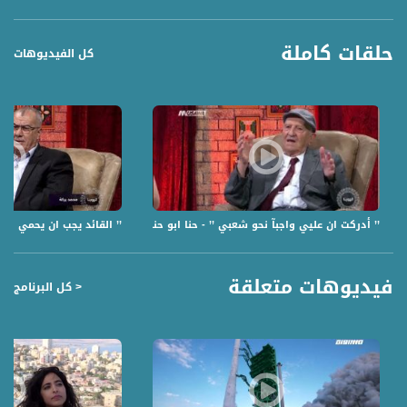
حلقات كاملة
كل الفيديوهات
’’ أدركت ان عليي واجبآ نحو شعبي ’’ - حنا ابو حنا - الكاملة - الحلقة31 - الهوينا - قناة مساواة
’’ القائد يجب ان يحمي الناس 
فيديوهات متعلقة
< كل البرنامج