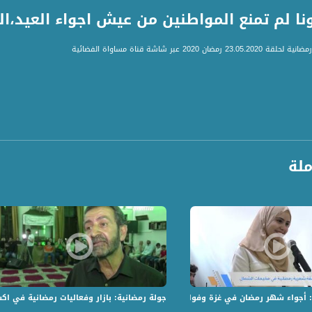
ا لم تمنع المواطنين من عيش اجواء العيد،الكامل
 2020 عبر شاشة قناة مساواة الفضائية
مع أبو غوش لأول مرة
وتحضيرات العيد في عكا
ملة
بة رمضانية صحية ومميزة
 الغذائية في رهط قبيل العيد
لاستقبال عيد الفطر السعيد
دالله أبو قطيش - عضو مجلس أبو غوش ومسرول ملف التعليم في ابو غوش
 مسجد أبو غوش الكبير
- مواطن - أبو غوش
واطن - عكا
: أجواء شهر رمضان في غزة وفوانيس من الخزف الفلسطيني تتلألأ في الخليل
جولة رمضانية: بازار وفعاليات رمضانية في ا
ا