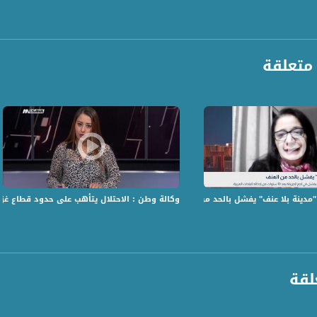
 عكا
 مواطن - عكا
طن - عكا
- عكا
متعلقة
كز فعاليات المركز الجماهيري - رهط
ر المركز الجماهيري - رهط"
مواطن - غزة
 - غزة
- غزة
واطنة - غزة
طنة - غزة
"مدينة بلا عنف" يفشل بالحد من العنف
وكالة وطن : الاحتلال يتأهب على حدود قطاع غزة في ذ
لقة