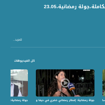
ة،جولة رمضانية،23.05
للمزيد...
كل الفيديوهات
كسال واجواء وانشطة في الكسيفة
جولة رمضانية: إفطار رمضاني خضري في حيفا ومبادرة عالحلوة والمرة جنوب لب
جولة رمضانية: "رمضان 