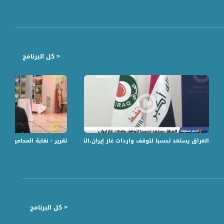
< كل البرنامج
كرى النكسة،الكاملة،مترو الصحافة،5.6.2018،
العراق يستعد تحسبا لتوقف واردات غاز إيران،الكاملة،اخبار مساواة ،17-5-2019،مساواة
تقرير - نقابة المحاميين .. ز
< كل البرنامج