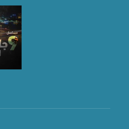
جولة رمضانية - هو 
لنقاش الأحوال الاجت
قناة مساواة الفضائي
قناة مساواة الفضائية تبث عبر الحيّز 
Downlink frequency - الترد
12645 MHZ
Polarity - الاستقطاب:
Horizontal
Symb.Rate - معدل الترميز:
27.500 MS/s
صفحة ا
FEC - تصحيح الخطأ :
5/6
عربسات Arabsat Badr 4 at 26.0 east
DL: 11958 H