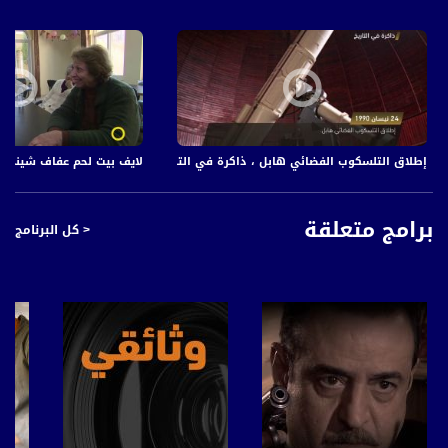
إطلاق التلسكوب الفضائي هابل ، ذاكرة في التاريخ،في مثل هذا اليوم ،24.4.2018 ،قناة مساواة
لايف بيت لحم عفاف شيني - بيت 
برامج متعلقة
< كل البرنامج