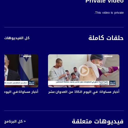
Private video
This video is private.
حلقات كاملة
كل الفيديوهات
أخبار مساواة: في اليوم الـ155 من العدوان:عشرات الشهداء والجرحى في قصف الاحتلال المتواصل على قطاع غزة
أخبار مساواة:في اليوم الـ152 من العدوان: عشرات الشهداء والجرحى في قصف الاحتلال المتواصل على قطاع غز
فيديوهات متعلقة
< كل البرنامج