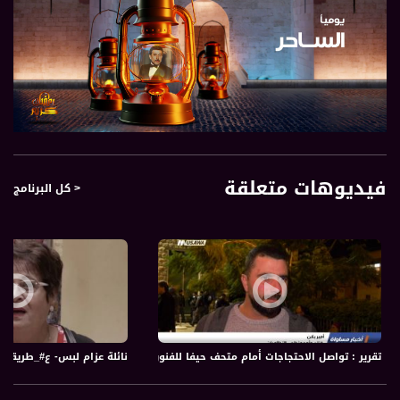
فيديوهات متعلقة
< كل البرنامج
تقرير : تواصل الاحتجاجات أمام متحف حيفا للفنون ،اخبار مساواة،14.1.2019، مساواة
نائلة عزام لبس- ع#_طريقك - قناة م