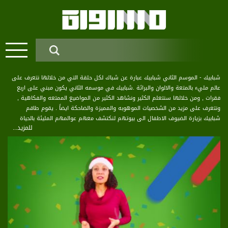
شبابيك - الموسم الثاني شبابيك عبارة عن شباك لكل حلقة التي من خلالها نتعرف على
عالم مليء بالمتعة والالوان والبرائة .شبابيك في موسمه الثاني يكون مبني على اربع
فقرات , ومن خلالها سنتعلم الكثير ونشاهد الكثير من المواضيع الممتعه والفكاهية ,
ونتعرف على مزيد من الشخصيات الموهوبه والمميزة والضاحكة ايضاً . يقوم طاقم
شبابيك بزيارة الضيوف الاطفال الى بيوتهم لنكتشف معهم عوالمهم المليئة بالحياة
للمزيد...
والافكار والطموح ، من خلال الزيارة البيتية نكتشف مع الطفل حياته, العابه, وحياته
اليومية مع العائلة والاصدقاء والحارة والبيت شبابيك رحلة طفولة بعالم كبير