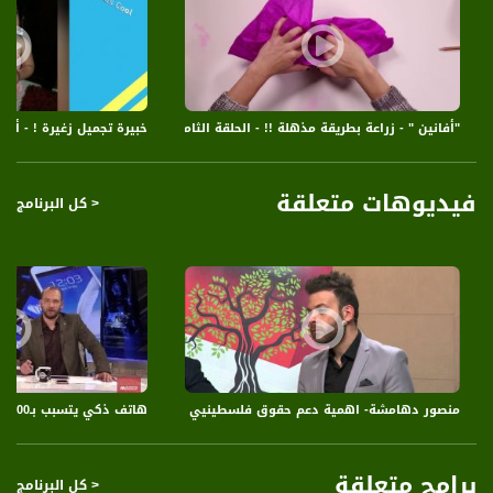
"أفانين " - زراعة بطريقة مذهلة !! - الحلقة الثامنة - شبابيك 2 - قناة مساواة الفضائية
خبيرة تجميل زغيرة ! - أصد
فيديوهات متعلقة
< كل البرنامج
هاتف ذكي يتسبب بـ500 ثقب في قرنية عين فتاة تايوانية،صباحنا غير،25-2-2019،قناة مساواة الفضائية
منصور دهامشة- اهمية دعم حقوق فلسطينيي الداخل- اليوم العالمي لدعم حقو
برامج متعلقة
< كل البرنامج