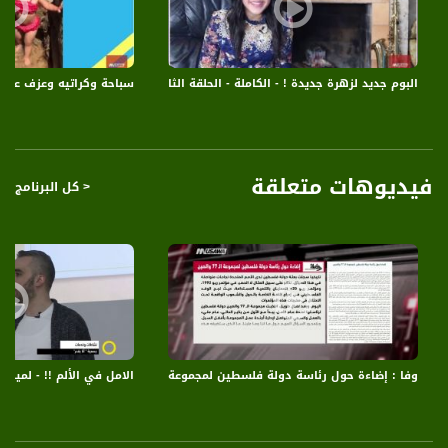
في فقرة افانين الأولى تعلمنا كيف نحافظ على البيئة من خلال استخدام مواد بيتيه لم
نعد بحاجة اليها , ونعيد تدويرها وصنع منتوجات إبداعية ومفيدة . و كيف يمكن ان نصنع
قوارة ورد معلق بادوات بسيطة ,
البوم جديد لزهرة جديدة ! - الكاملة - الحلقة الثامنة - شبابيك الموسم الثاني - ق
سباحة وكراتيه وعزف عود ! 
4 فقرة "شبابيك "
ضيفة اليوم في برنامج شبابيك بتحب الطبخ كتير , وبتعزف موسيقى , وعنيدة بس قلبها
طيب , راح نتعرف5 اليوم على سيلين خالد ونزور عالمها الملان ابداع .
فكركو سلين شو مخبيتلنا اليوم ؟
فيديوهات متعلقة
< كل البرنامج
#شبابيك يأتيكم يوم الاحد الساعة 3:00 مساءآ والاعادة يوم الاربعاء الساعة 3:00 مساءآ
ضمن فقرة الاطفال
#شبابيك في موسمه الثاني يكون مبني على فقرات , ومن خلالها سنتعلم الكثير
ونشاهد الكثير من المواضيع الممتعه والفكاهية , ونتعرف على مزيد من الشخصيات
الموهوبه والمميزة والضاحكة ايضاً .
قناة مساواة الفضائية، صوت فلسطينيي الداخل - لاول مرة منذ ٧٠ عام
وفا : إضاءة حول رئاسة دولة فلسطين لمجموعة الـ 77 والصين ،مترو الصحافة،15-1-2019-مساواة
الامل في الألم !! - لميس حبيب الل
قناة مساواة الفضائية تبث عبر الحيّز الفضائي الفلسطيني PalSat وعلى مدار القمر
NileSat من خلال التردد التالي :