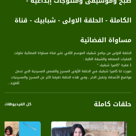
طبخ وموسيقى ومنتوجات إبداعية -
الكاملة - الحلقة الاولى - شبابيك - قناة
مساواة الفضائية
الحلقة الاولى من برنامج شبابيك الموسم الثاني على قناة مساواة الفضائية تناولت
الفقرات الممتعه والشيقة التالية :
1 فقرة "كاميرا شبابيك "
صورت لنا كاميرا شبابيك في الحلقة الأولى المسرح والقصص المسرحية التي تحمل
مواضيع الأصدقاء وتقبل الاخر , وفي هذه الحلقة تعرفنا اكتر عن المسرح والمسرحيات
للمزيد...
والقصص التي تحملها .
2 فقرة فريندز كوول / friends cool
حلقات كاملة
في حلقة اليوم فقرة فريندز كوول مجموعة من الفيديوهات الطريفه لاصدقاء برنامج
كل الفيديوهات
شبابيك
فيها الطرافه والابداع والفكاهة
3 فقرة "أفانين "