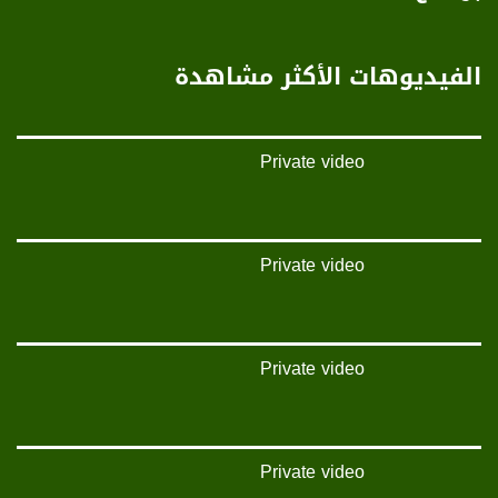
anafalasteeni@musawachannel.com
للتفاعل:
الفيديوهات الأكثر مشاهدة
الموقع الالكتروني:
www.musawachannel.com
Private video
فيسبوك:
https://www.facebook.com/musawachannel
تويتر:
https://twitter.com/musawachannel
Private video
يوتيوب:
https://www.youtube.com/channel/UCwJbDUmIxc-JX8PX53ek2Zg/feed
Private video
بينترست:
https://www.pinterest.com/musawachannel
فيميو:
https://vimeo.com/musawachannel
Private video