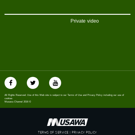
غوغل+:
://plus.google.com/u/0/b/115185778161375637310/115185778161375637310/posts/p/pub?
_ga=1.123333704.2101815806.1418341384
Private video
#_٤٨
48_#
‫#‏فلسطين_٤٨‬
‫#‏فلسطين_48‬
‪falasteen_48#‎‬
‫#‏عرب_٤٨
‪‎arab_48#‬
‫#‏تواصل‬
‫#‏اكسر_حصارك‬
‫#‏بلشنا_نرجع‬
‫#‏شعب_واحد‬
‪#‎mosawah‬
All Rights Reserved. Use of this Web site is subject to our Terms of Use and Privacy Policy including our use of
#musawa
cookies
Musawa Channel
2016
©
#musawachannel
mosawah.com#
#musawachannel.com
‪#‎Equality‬
‪#‎égalité‬
TERMS OF SERVICE | PRIVACY POLICY
‫#‏مساواة‬