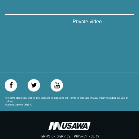
‫#‏تواصل‬
‫#‏اكسر_حصارك‬
‫#‏بلشنا_نرجع‬
‫#‏شعب_واحد‬
Private video
‪#‎mosawah‬
#musawa
#musawachannel
mosawah.com#
#musawachannel.com
‪#‎Equality‬
‪#‎égalité‬
‫#‏مساواة‬
‫#‏حق‬
‫#‏عدالة‬
‫#‏تساوٍ‬
‫#‏تعادل‬
All Rights Reserved. Use of this Web site is subject to our Terms of Use and Privacy Policy including our use of
‫#‏تماثل‬
cookies
Musawa Channel
2016
©
‫#‏تسوية‬
‫#‏معادلة‬
TERMS OF SERVICE | PRIVACY POLICY