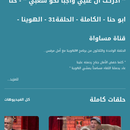
’’ أدركت ان عليي واجبآ نحو شعبي ’’ - حنا
ابو حنا - الكاملة - الحلقة31 - الهوينا -
قناة مساواة
الحلقة الواحدة والثلاثون من برنامج #الهوينا مع أمل مرقس .
’’ كلما خفض الأمان جناح رحمته علينا
عاد يحملنا اللقاء مسامحآ يمشي الهوينا ’’
للمزيد...
ضيف الحلقة :
** الشاعر والأديب ، حنا ابو حنا
حلقات كاملة
حاورته امل في عدة أمور :
كل الفيديوهات
1 عن قصيدة لوائح الصبر .
2 عن طفولته في حيفا .
3 تم عرض صور من مراحل حياته
4 عن زوجته واولاده .
5 عن سبب كتابته للقصص القصيرة .