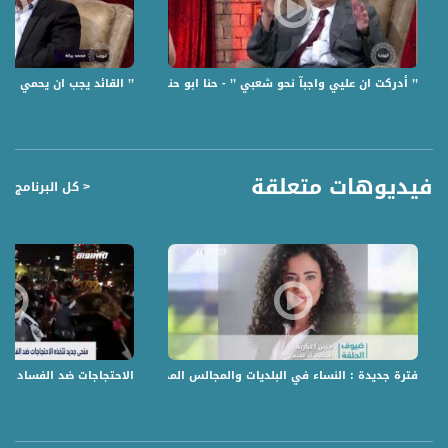
6 عن فترة تعليمه .
7 عن قصيدة من هديل الحمام المطوقة .
8 عن بلورته لكثير من الاغاني التي رافقت معاناة شعبنا .
’’ أدركت ان عليي واجبآ نحو شعبي ’’ - حنا ابو حنا - الكاملة - الحلقة31 - الهوينا - قناة مساواة
’’ القائد يجب ان يحمي الناس 
#الهوينا برنامج يومي داخلي مع عازف ثابت ٫ استضافة شخصية عامة تحاورها امل مرقص
بامور شخصية وعامة وبالاساس تستدرجه الى كشف المخفي وغير المعروف للمشاهد .
قناة مساواة الفضائية، صوت فلسطينيي الداخل - لاول مرة منذ ٧٠ عام
فيديوهات متعلقة
< كل البرنامج
قناة مساواة الفضائية تبث عبر الحيّز الفضائي الفلسطيني PalSat وعلى مدار القمر
NileSat من خلال التردد التالي :
Downlink frequency - الترد :
12645 MHZ
Polarity - الاستقطاب:
Horizontal
Symb.Rate - معدل الترميز:
فترة جديدة : النساء في البلديات والمجالس المحلية،الكاملة،صباحنا غير،6-11-2018-قناة مساواة
الاحتجاجات ضد الفساد تزداد حِدة وغ
27.500 MS/s
FEC - تصحيح الخطأ :