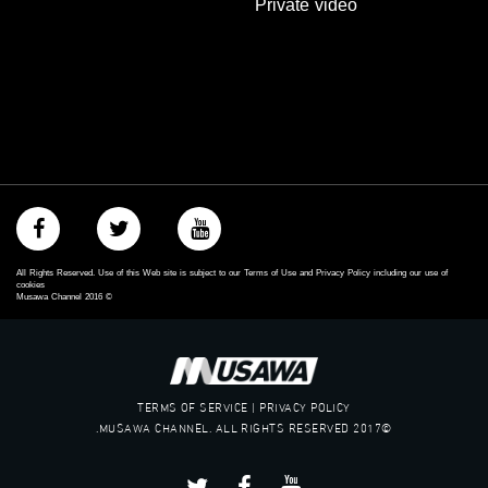
Private video
غوغل+:
://plus.google.com/u/0/b/115185778161375637310/115185778161375637310/posts/p/pub?
_ga=1.123333704.2101815806.1418341384
#_٤٨
48_#
#فلسطين_٤٨
#فلسطين_48
falasteen_48#
#عرب_٤٨
arab_48#
#تواصل
All Rights Reserved. Use of this Web site is subject to our Terms of Use and Privacy Policy including our use of
#اكسر_حصارك
cookies
Musawa Channel
2016
©
#بلشنا_نرجع
#شعب_واحد
#mosawah
#musawa
#musawachannel
TERMS OF SERVICE | PRIVACY POLICY
mosawah.com#
©2017 MUSAWA CHANNEL. ALL RIGHTS RESERVED.
#musawachannel.com
#Equality
#égalité