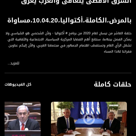
الشّرقُ الأقصى يَتعافى والغربُ يغرق
بالمرض،الكاملة،أكتواليا،10.04.20،مساواة
حلقة العاشر من نيسان لعام 2020 من برنامج # أكتواليا - ولأن الشخصي هو السّياسي ولا
يمكن الفصل بينهما، سنتابع أهم القضايا المركزية السياسية, الاجتماعية والثقافية التي
تشغل الرأي العام وتستقطب اهتمام الجمهور في مجتمعنا العربي، والآن إليكم عناوين
فقراتنا لهذا المساء
للمزيد...
العناوين :
الشّرقُ الأقصى يَتعافى والغربُ يغرق بالمرض، دوافع تقديم روسيا والصين، المساعدات
إلى أوروبا وأميركا
حلقات كاملة
وبالوالدين إحسانا: الفروقات بين العرب واليهود في دُور الرعاية وبيوت المسنين
كل الفيديوهات
العالم الافتراضي، عمل، تعليم وتسوق عبر الشبكات الافتراضية والتّطبيقات
الضيوف :
سعدي الطميزي، السفير الفلسطيني في فيتنام
د. أمين صفية، القنصل الروسي