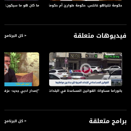
النائب عايدة توما سليمان، رئيسة لجنة الرفاه والعمل بالكنيست
حكومة نتنياهو غانتس، حكومة طوارئ أم حكومة لضم الأراضي الفلسطينية؟،الكاملة،أكتوال
ما كان هو ما سيكون: على ض
الشيخ يوسف حجازي، إمام مسجد في طمرة
د. نهاد علي، باحث ومحاضر في العلوم الاجتماعية
د. اسماء غنايم، المدير العام لمؤسسة اينديجيتال
اشرف جبور، المدير العام لمشروع الرواد
فيديوهات متعلقة
< كل البرنامج
#أكتواليا هو برنامج يُبث في نهاية الأسبوع ويتطرق لأهم الأخبار القضايا والعناوين
المحلية والإقليمية.
لأن الشخصي هو السياسي ولا يمكن الفصل بينهما يطرح "أكتواليا في أسبوع" الشؤون
السياسية القضايا الاجتماعية والثقافية المتداولة على الساحة العامة للنقاش والتحليل.
يتم - من خلال البرنامج- استعراض أهم القضايا التي تؤثر على حياتنا، من خلال:
التطرق للأخبار وأهم العناوين التي جاءت في الصحافة الاسرائيلية،
كما نستشف آراء الناس في تقارير/ استفتاءات حية نجريها في الميدان في قرانا ومدننا،
ويتم استعراض محاور وقضايا مركزية من خلال استضافة ضيوف من الخبراء والمختصين من
عدة مجالات مختلفة، في الحقل السياسي، الإجتماعي والمجالات الإنسانية، في
بانوراما مساواة: القوانين المساعدة في البلدات العربية تثير جدلا بين مواطنيها
"إصدار ادبي جديد- عزف على ن
استوديهاتنا لتحليل ما كان وتوقع ما سيكون.
اعداد وتقديم: ايمان هواري. يبُث البرنامج مساء كل سبت، 21:30
قناة مساواة الفضائية، صوت فلسطينيي الداخل - لاول مرة منذ ٧٠ عام
برامج متعلقة
< كل البرنامج
قناة مساواة الفضائية تبث عبر الحيّز الفضائي الفلسطيني PalSat وعلى مدار القمر
NileSat من خلال التردد التالي :