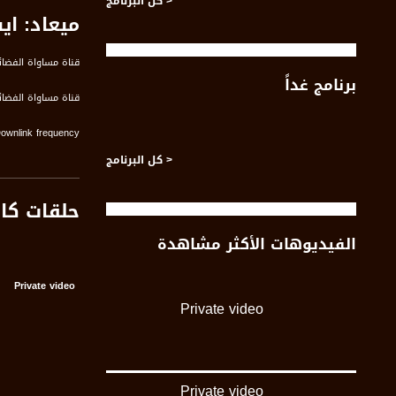
< كل البرنامج
ميعاد: ا
قناة مساواة الفضائي
برنامج غداً
قناة مساواة الفضائية تبث عبر الحيّز 
Downlink frequency - الترد
12645 MHZ
< كل البرنامج
Polarity - الاستقطاب:
حلقات كا
Horizontal
الفيديوهات الأكثر مشاهدة
Symb.Rate - معدل الترميز:
27.500 MS/s
Private video
FEC - تصحيح الخطأ :
Private video
5/6
عربسات Arabsat Badr 4 at 26.0 east
Private video