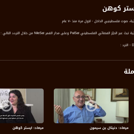
يستر كوهن
ة، صوت فلسطينيي الداخل - لاول مرة منذ ٧٠ عام
الفضائي الفلسطيني PalSat وعلى مدار القمر NileSat من خلال التردد التالي :
 :
ملة
ميعاد: دنيئال بن سيمون
ميعاد: ايستر كوهن