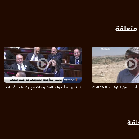
متعلقة
anafalasteeni@m
www.mu
واء من التوتر والاعتقالات - أماني مرعي - صباحنا غير- 20-7-2017 - مساواة
غانتس يبدأ جولة المفاوضات مع رؤساء الأحزاب ،اخبار مساواة .10.2019
https://www.facebook.
https://twitter
لقة
https://www.youtube.com/channel/UCwJbDUmIxc-J