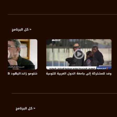
< كل البرنامج
24، قناة مساواة
وفد للمشتركة إلى جامعة الدول العربية للتوعية إزاء مخاطر قانون القومية،الكاملة،اخبار م
شلومو زاند:اليهود هم الوحيد
< كل البرنامج