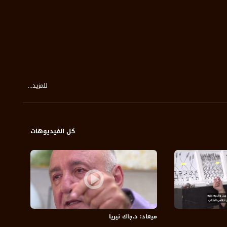
للمزيد...
كل الفيديوهات
ميعاد: د.جاك نيريا
ميعاد