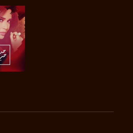
بينترست:
com/musawachannel
فيميو:
com/musawachannel
غوغل+:
815806.1418341384
#_٤٨
48_#
‫#‏فلسطين_٤٨‬
‫#‏فلسطين_48‬
‪falasteen_48#‎‬
صفحة ال
‫#‏عرب_٤٨
‪‎arab_48#‬
‫#‏تواصل‬
‫#‏اكسر_حصارك‬
‫#‏بلشنا_نرجع‬
‫#‏شعب_واحد‬
‪#‎mosawah‬
#musawa