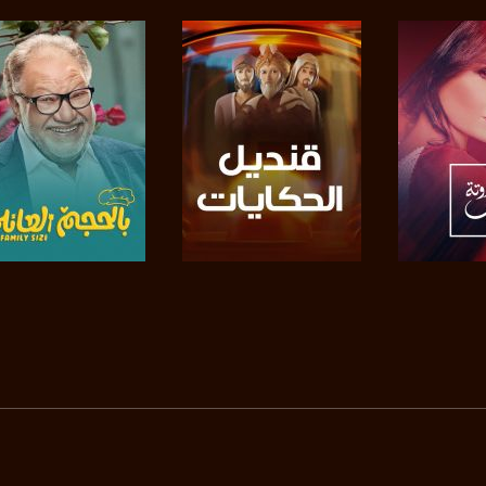
https://www.pinterest.
https://vimeo.
u/0/b/115185778161375637310/115185778161375637310/posts/p/pub?_ga=1.123333704.2101
برنامج
صفحة البرنامج
صفحة البرنامج