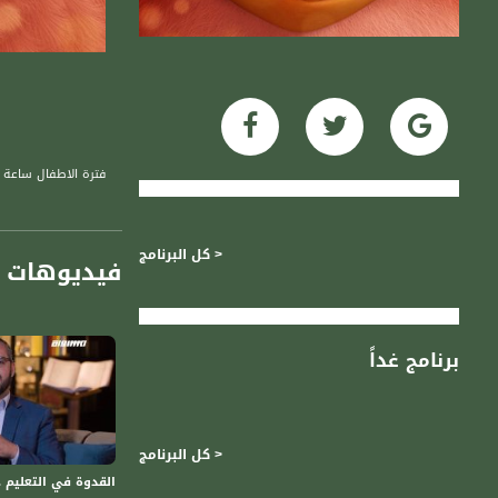
فترة الاطفال ساعة م
< كل البرنامج
فيديوهات م
برنامج غداً
< كل البرنامج
القدوة في التعليم ... - د.و