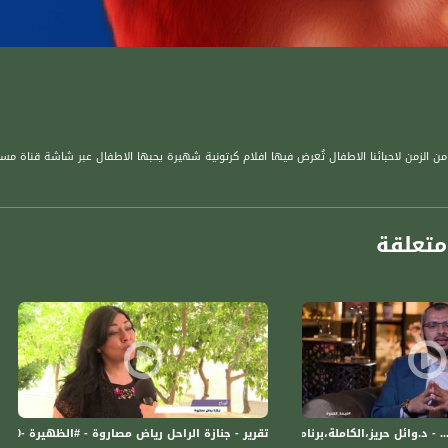
ن الزمن لاحبائنا الاطفال تُعرض فيها افلام كرتونية شهيرة يحبها الاطفال عبر شاشة قناة مسا
تعلقة
ائل حريز،الكاملة،برنامج #حياتنا_قيم،الحلقة 10 ،قناة مساواة الفضائية
تقرير - جنازة الراحل رياض مصاروة - #الظهيرة -20-6-2016- قناة مساواة الفضائية