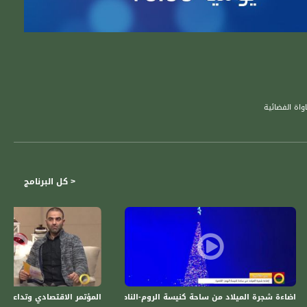
واة الفضائية
< كل البرنامج
اضاءة شجرة الميلاد من ساحة كنيسة الروم-الناصرة -14-12-2015-قناة مساواة الفضائية -Musawa Channel
المؤتمر الاقتصادي وتداعياته - سا