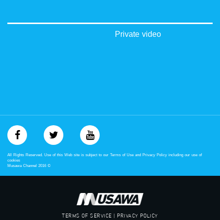
‫#‏حق‬
‫#‏عدالة‬
‫#‏تساوٍ‬
‫#‏تعادل‬
Private video
‫#‏تماثل‬
‫#‏تسوية‬
‫#‏معادلة‬
All Rights Reserved. Use of this Web site is subject to our Terms of Use and Privacy Policy including our use of
cookies
Musawa Channel
2016
©
TERMS OF SERVICE | PRIVACY POLICY