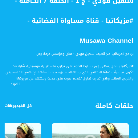
سهيل فودي - ج 1 - الحلقة 7 الكاملة -
#مزيكاتيا - قناة مساواة الفضائية -
Musawa Channel
برنامج #مزيكاتيا مع الضيف سهيل فودي - فنان ومؤسس فرقة زمن.
#مزيكاتيا برنامج يسعى إلى تسليط الضوء على تجارب فلسطينية موسيقيّة شابة قد
تكون غير مرئية تمامًا للمتلقي الذي يستهلك ما يزوده به المشهد الإعلامي الفلسطيني
والعربي السائد. وهي تجارب تحاول تقديم صوت فني حديث ومختلف عن موروثها
للمزيد...
الفلكلوري، متأثرة ربما بتجارب فنية بعيدة عن بيئتها وحضارتها في عصر الانفتاح
الافتراضي على العالم، وراغبةً في جعل ما تصنعه عنصرًا مرتبطًا بالواقع السياسي
والاجتماعي والثقافي الذي تعيشه ومؤثرةً فيه.
حلقات كاملة
كل الفيديوهات
قناة مساواة الفضائية، صوت فلسطينيي الداخل - لاول مرة منذ ٧٠ عام
قناة مساواة الفضائية تبث عبر الحيّز الفضائي الفلسطيني PalSat وعلى مدار القمر
NileSat من خلال التردد التالي :