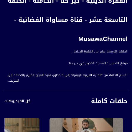
الفقرة الدينية - دير حنا - الكاملة - الحلقة
التاسعة عشر - قناة مساواة الفضائية -
MusawaChannel
الحلقة التاسعة عشر من الفقرة الدينية .
موقع التصوير : المسجد القديم في دير حنا
تقسم الحلقة من "الفترة الدينية اليومية" إلى 6 محاور، فترة القرآن الكريم بالإضافة إلى
للمزيد...
دعاء يومي قبل الإفطار ثم رفع لأذان المغرب فترة غروب ثم دعاء ما بعد الأذان .
قناة مساواة الفضائية، صوت فلسطينيي الداخل - لاول مرة منذ ٧٠ عام
حلقات كاملة
كل الفيديوهات
قناة مساواة الفضائية تبث عبر الحيّز الفضائي الفلسطيني PalSat وعلى مدار القمر
NileSat من خلال التردد التالي :
Downlink frequency - الترد :
12645 MHZ