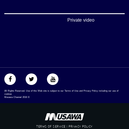
‫#‏تساوٍ‬
‫#‏تعادل‬
‫#‏تماثل‬
‫#‏تسوية‬
Private video
‫#‏معادلة‬
All Rights Reserved. Use of this Web site is subject to our Terms of Use and Privacy Policy including our use of
cookies
Musawa Channel
2016
©
TERMS OF SERVICE | PRIVACY POLICY