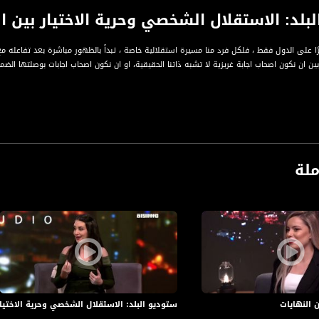
بلد: الاستقلال الشخصي وحرية الاختيار بين ا
ا على الدول فقط ، فلكل فرد منا مسيرة استقلالية خاصة ، تبدأ بالظهور مباشرة بعد تفاعله مع 
 بين ان نكون اصحاب اجابة غريزية لا تشبه ذاتنا الحقيقية، او ان نكون اصحاب اجابات بوصلتها ال
جي والمحاضر في التسويق علاء اغبارية
ملة
يحيى
يه صفدي
ة، صوت فلسطينيي الداخل - لاول مرة منذ ٧٠ عام
الفضائي الفلسطيني PalSat وعلى مدار القمر NileSat من خلال التردد التالي :
 :
 النهايات
ستوديو البلد: الاستقلال الشخصي وحرية الاختيار