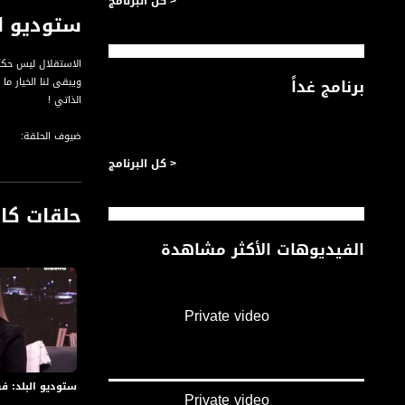
< كل البرنامج
ستوديو ال
الاستقلال ليس حكرً
برنامج غداً
ويبقى لنا الخيار ما
الذاتي !
ضيوف الحلقة:
< كل البرنامج
المستشار الاستراتي
المطربة رنا ادريس
حلقات كا
الصحافي ضياء حاج 
مستشارة المظهر ا
الفيديوهات الأكثر مشاهدة
قناة مساواة الفضائي
Private video
قناة مساواة الفضائية تبث عبر الحيّز 
Downlink frequency - الترد
12645 MHZ
ستوديو البلد: فن
Private video