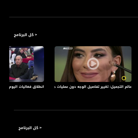
< كل البرنامج
اهو،اخبار مساواة،04.08.2020.،مساواة
عالم التجميل: تغيير تفاصيل الوجه دون عمليات جراحية،سرين ابو شقرة، رندا نصار ،صباحنا غي
انطلاق فعاليات اليوم العالمي 
< كل البرنامج