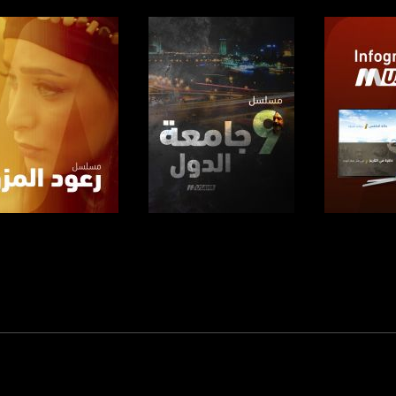
www.mu
https://www.facebook.
https://twitter
https://www.youtube.com/channel/UCwJbDUmIxc-J
https://www.pinterest.
برنامج
صفحة البرنامج
صفحة البرنامج
https://vimeo.
u/0/b/115185778161375637310/115185778161375637310/posts/p/pub?_ga=1.123333704.2101