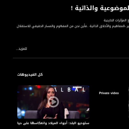
لموضوعية والذاتية !
المؤثرات الخارجية
ضمير ،المفاهيم والأخلاق الذاتية ..فأين نحن من المفهوم والمسار الحقيقي للاستقلال
للمزيد...
كل الفيديوهات
Private video
 بين الموضوعية والذاتية !
ستوديو البلد: أجواء الميلاد وانعكاسها على حياتنا
ستودي