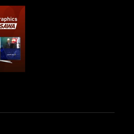
الموقع الالكتروني:
sawachannel.com
فيسبوك:
com/musawachannel
تويتر:
.com/musawachannel
يوتيوب:
X8PX53ek2Zg/feed
بينترست:
com/musawachannel
صفحة ال
فيميو:
com/musawachannel
غوغل+:
815806.1418341384
#_٤٨