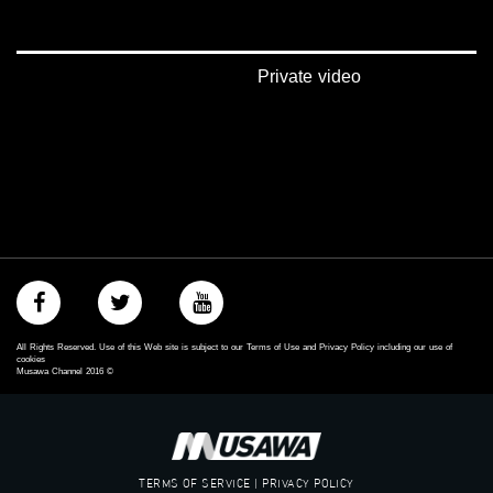
بينترست:
https://www.pinterest.com/musawachannel
فيميو:
Private video
https://vimeo.com/musawachannel
غوغل+:
://plus.google.com/u/0/b/115185778161375637310/115185778161375637310/posts/p/pub?
_ga=1.123333704.2101815806.1418341384
#_٤٨
48_#
‫#‏فلسطين_٤٨‬
‫#‏فلسطين_48‬
‪falasteen_48#‎‬
‫#‏عرب_٤٨
All Rights Reserved. Use of this Web site is subject to our Terms of Use and Privacy Policy including our use of
‪‎arab_48#‬
cookies
Musawa Channel
2016
©
‫#‏تواصل‬
‫#‏اكسر_حصارك‬
‫#‏بلشنا_نرجع‬
‫#‏شعب_واحد‬
‪#‎mosawah‬
TERMS OF SERVICE | PRIVACY POLICY
#musawa