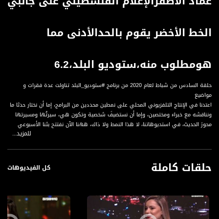
عماد الأصفرالإعلام الفلسطيني على جانبي
الخط الأخضر يقوم بالحدالأدنى مما
هومطلوب منه،ستوديو البلد،6.2
حلقة السادس من شباط لعام 2020 من برنامج #ستوديو_البلد تناولت عدة فقرات و
مواضيع
اعتدنا في الإنتاج التلفزيوني المحلي على نمطين محددين من البرامج، إما أن نختار حدثا ما
ونناقشه مع خبراء ومختصين، وإما أن نستضيفَ شخصية وتكون هي، سيرتُها ومسيرتها
محورَ الحديث، في استديوهاتنا، لا هذا النمط ولا ذاك، ههنا الآن نفتتح بثنا الأسبوعي
للمزيد...
الذي يحاور الضيوف على أساس أنهم أصحاب رأي، هنا نتحدث في السياسية، هنا في
المجتمع وفي المشهد الثقافي… وههنا الآن نبدأ عددنا وموسمنا الأول من ستوديو
البلد، البرنامج الحواري الشامل وضيوفه لهذا المساء..
حلقات كاملة
كل الفيديوهات
المحاور :
2.تجربة إذاعية جديدة بدأت في المجتمع العربي، ما الجديد الذي نحتاجه: وسيلة جديدة أم
اجندة جديدة!؟
3.لماذا تتفوق الإذاعة على التلفزيون في مجتمعنا؟