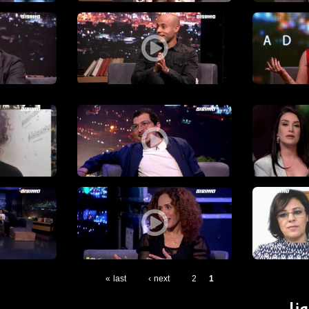
الإعتذار، مشاحنة وضعف ، أم قوة وسلام؟
!ستوديو البلد: وهم المثالية و فخ الحياة
ستوديو البلد
مطية قديمة ووسائل إعلام جديدة
الفن ممتلك شعبي وليس مقتصر على نخبة او فئة معينة ،ال
استغلال إسر
سع،ستوديو البلد،مساواة
ا إلى عصر التواصل الإفتراضي الخالص!، العدد الثامن،ستوديو البلد،مساواة
تأثير الحجر على العلاقات الأسرية والزوجية،الكاملة، العدد
بصمة نسوية 
last »
next ›
2
1
نا