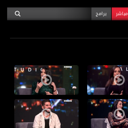
باشر
برامج
د: أجواء الميلاد وانعكاسها على حياتنا
ستوديو البلد: بداية العام الجديد
ا النفسية
د: تقييم الذات الصحي والصحيح
!ستوديو البلد: السوشيال ميديا؛ ثقافة مفتوح