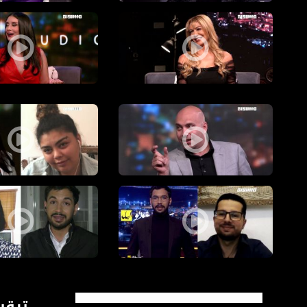
ستوديو البلد: الخروج عن النص
!ستوديو البلد: ثقافة 
ستديو البلد : إبداع تحت الرقابة!
ستديو البلد: قوالب ن
أزمة كورونا: أطباء فلسطينيين في خطوط الدفاع الأمامية، العدد التا
أزمة وباء كورونا تأخذن
ترقبو