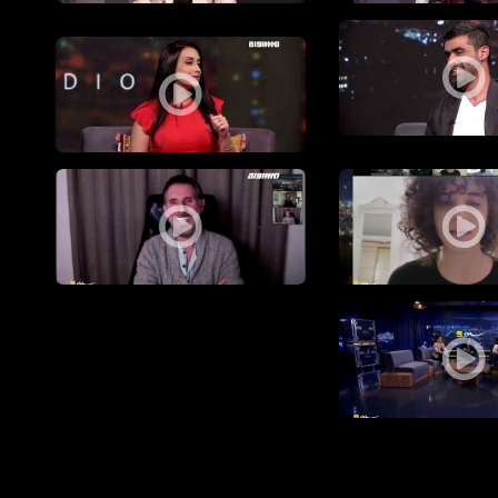
: ابداع تحت الرقابة
Private video
ستديو البلد : ثقافة الفرح ما بين المقبول وال
عدد الثاني عشر،ستوديو البلد
ائيل للمجتمع العربي الفلسطيني وتجيير إنجازاته لصالحها،العدد الحادي عشر،ستود
أزمة كورونا والجانب الروحاني: رجال دين يتحدثو
 السابع،ستوديو البلد،مساواة
في مجالات الحياة على اختلافها!،الكاملة، العدد السادس،ستوديو البلد،مساواة