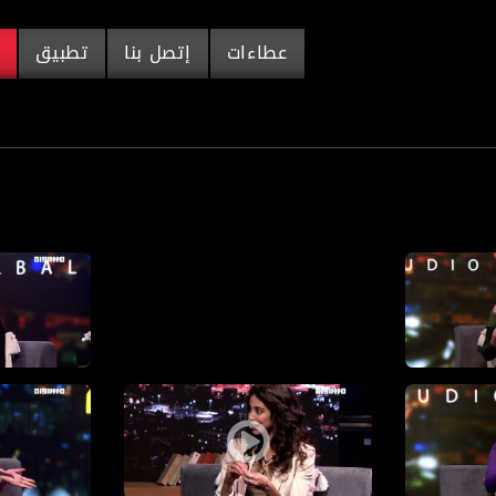
عطاءات
إتصل بنا
تطبيق
م
Private video
ل الشخصي وحرية الاختيار بين الموضوعية والذاتية !
ستوديو البل
لمحبة
ستوديو البلد: سقف التوقعات وتأثيره المباشر على حصانتن
ستوديو البل