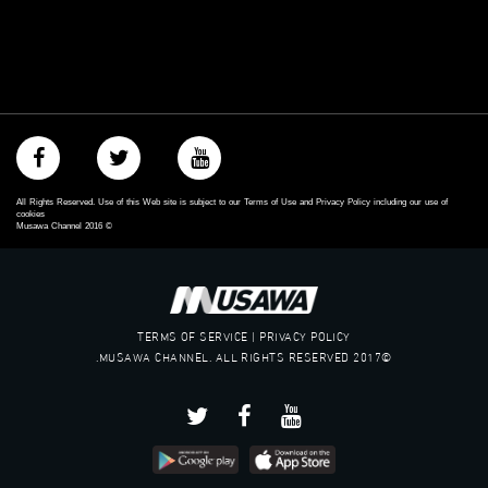
‪#‎mosawah‬
#musawa
#musawachannel
mosawah.com#
#musawachannel.com
‪#‎Equality‬
‪#‎égalité‬
‫#‏مساواة‬
‫#‏حق‬
All Rights Reserved. Use of this Web site is subject to our Terms of Use and Privacy Policy including our use of
‫#‏عدالة‬
cookies
Musawa Channel
2016
©
‫#‏تساوٍ‬
‫#‏تعادل‬
‫#‏تماثل‬
‫#‏تسوية‬
‫#‏معادلة‬
TERMS OF SERVICE | PRIVACY POLICY
©2017 MUSAWA CHANNEL. ALL RIGHTS RESERVED.