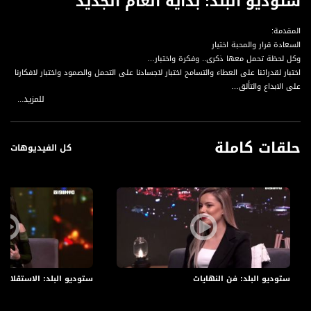
ستوديو البلد: بداية العام الجديد
المقدمة:
السعادة قرار والمحبة اختيار
وكل لحظة تحمل معها ذكرى.. وفكرة واختبار…
اختبار لقدراتنا على العطاء والتسامح اختبار لاجسادنا على التحمل والصمود واختبار لافكارنا
على الابداع والتألق…
للمزيد...
ستوديو البلد في انطلاقة العام الجديد سينطلق بتفاؤل واستعداد لتقديم محتوى يليق
بكم ويعبر عنكم ويتمنى لكم سعادة وسلام لا ينتهيان ..
حلقات كاملة
كل الفيديوهات
ضيوف حلقتنا لليوم:
الفنانة نانسي حوا
الفنان شريف الدرزي
الفنانة ورود جبران
الفنان شادي دكور
الخاتمة:
والشكر الكبير الكم متابعينا الاعزاء
موعدنا معكم بيتجدد الاسبوع القادم
ستوديو البلد: فن النهايات
ستوديو البلد: الاستقلال 
الى حينها اتمنالكم سنة جديدة مليئة بالخير والمحبة وبين ثناياها اسمى مشاعر الاحترام
وفي طياتها السلام الداخلي والسلام لكل العالم