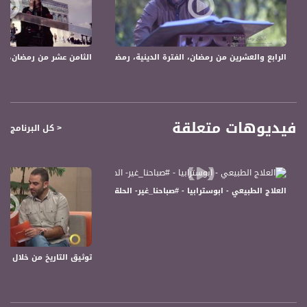
12645 MHZ
Polarity - الاستقطاب:
Horizontal
الرابع والعشرين من رمضان، الفترة الدينية، رمضان 2018،قناة مساواة الفضائية
الثامن عشر من رمضان، الفترة الدينية، ر
Symb.Rate - معدل الترميز:
27.500 MS/s
FEC - تصحيح الخطأ :
فيديوهات متعلقة
< كل البرنامج
5/6
عربسات Arabsat Badr 4 at 26.0 east
العلاج الطبيعي - ابوسترابيا - #صباحنا_غير- الحلقة كاملة -6-3-2016- قناة مساواة الفضائية
DL: 11958 H
SR: 27500
FEC: 5/6
للتواصل:
توثيق التاريخ من خلال توثيق المكان - 
بريد الكتروني:
anafalasteeni@musawachannel.com