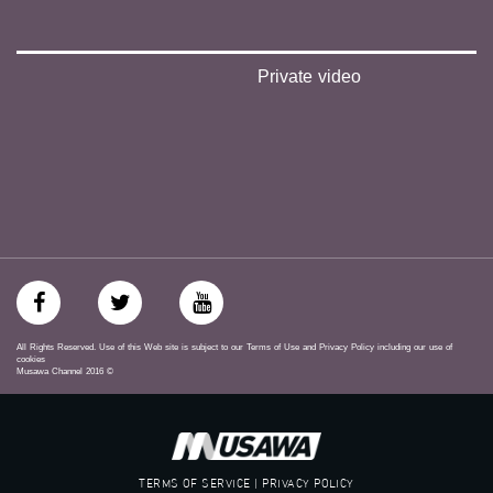
‫#‏عدالة‬
‫#‏تساوٍ‬
‫#‏تعادل‬
‫#‏تماثل‬
Private video
‫#‏تسوية‬
‫#‏معادلة‬
All Rights Reserved. Use of this Web site is subject to our Terms of Use and Privacy Policy including our use of
cookies
Musawa Channel
2016
©
TERMS OF SERVICE | PRIVACY POLICY