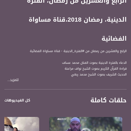
الرابع والعشرين من رمضان، الفترة
الدينية، رمضان 2018،قناة مساواة
الفضائية
الرابع والعشرين من رمضان من #الفترة_الدينية - قناة مساواة الفضائية
الدعاء بالفترة الدينية بصوت الفنان محمد عساف
قراءة القرآن الكريم بصوت الشيخ نواف مراعنة
الحديث الشريف بصوت الشيخ محمد ربعي
للمزيد...
#الفترة_الدينية يأتيكم يومياً طيلة ايام شهر رمضان المبارك
حلقات كاملة
قناة مساواة الفضائية، صوت فلسطينيي الداخل - لاول مرة منذ ٧٠ عام
كل الفيديوهات
قناة مساواة الفضائية تبث عبر الحيّز الفضائي الفلسطيني PalSat وعلى مدار القمر
NileSat من خلال التردد التالي :
Downlink frequency - الترد :