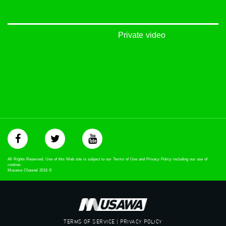
#_٤٨
48_#
‫#‏فلسطين_٤٨‬
Private video
‫#‏فلسطين_48‬
‪falasteen_48#‎‬
‫#‏عرب_٤٨
‪‎arab_48#‬
‫#‏تواصل‬
‫#‏اكسر_حصارك‬
‫#‏بلشنا_نرجع‬
‫#‏شعب_واحد‬
‪#‎mosawah‬
#musawa
#musawachannel
mosawah.com#
All Rights Reserved. Use of this Web site is subject to our Terms of Use and Privacy Policy including our use of
#musawachannel.com
cookies
Musawa Channel
2016
©
‪#‎Equality‬
‪#‎égalité‬
‫#‏مساواة‬
‫#‏حق‬
‫#‏عدالة‬
TERMS OF SERVICE | PRIVACY POLICY
‫#‏تساوٍ‬