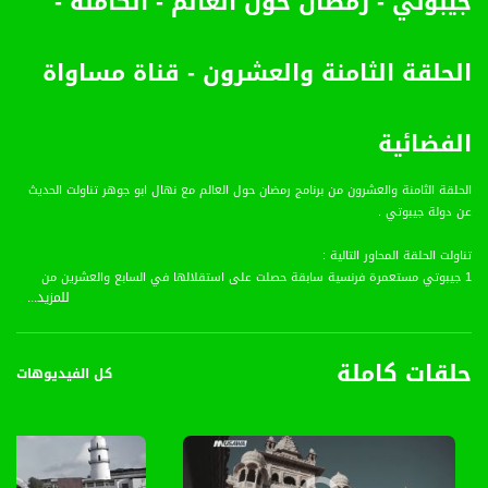
جيبوتي - رمضان حول العالم - الكاملة -
الحلقة الثامنة والعشرون - قناة مساواة
الفضائية
الحلقة الثامنة والعشرون من برنامج رمضان حول العالم مع نهال ابو جوهر تناولت الحديث
عن دولة جيبوتي .
تناولت الحلقة المحاور التالية :
1 جيبوتي مستعمرة فرنسية سابقة حصلت على استقلالها في السابع والعشرين من
للمزيد...
يوينيو لعام 1977
2 جيبوتي هي بلد افريقي صغير لا تزال تعتمد على الدعم المالي من فرنسا وتعتبر اصغر
بلد على الساحل الشرقي لافريقيا وواحدة من اصغر البلاد في القارة .
حلقات كاملة
3 تتميز بانها بلد جافة وقاحلة وتتميز بوجود حديقة الغاببات الجافة الوطنية .
كل الفيديوهات
4 تخلو من الانهار الدائمة ولكنها تبرز في البحيرات المالحة .
5 غنية جدآ بالحيوانات .
6 الحياة البرية تتميز بوجود عدد هائل من الزواحف والثعابين السامة وهي موطن
للحيوانات المفترسة .
7 المصدر الرئيسي للدخل فيها هو الميناء .