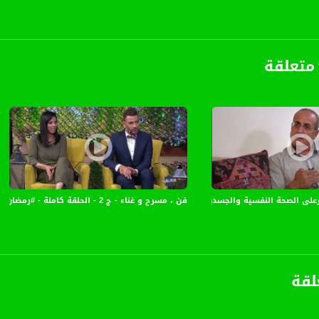
م سيجوب بنا حول العديد من الدول لنكشف لكم العادات والطقوس التي تختلف من بلد لآخر في
ة، صوت فلسطينيي الداخل - لاول مرة منذ ٧٠ عام
متعلقة
الفضائي الفلسطيني PalSat وعلى مدار القمر NileSat من خلال التردد التالي :
 :
فن ، مسرح و غناء - ج 2 - الحلقة كاملة - #رمضان_بالبلد -4-7-2016 - قناة مساواة الفضائية
الصحة النفسية والجسدية ؟! - بروفيسور رياض إغبارية - ج2 -عنا الحل - الحلقة16
لقة