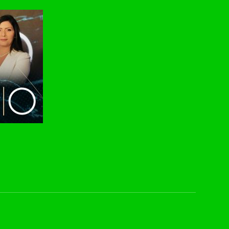
DL: 11958 H
SR: 27500
FEC: 5/6
للتواصل:
بريد الكتروني:
usawachannel.com
للتفاعل:
الموقع الالكتروني:
sawachannel.com
صفحة ال
فيسبوك:
com/musawachannel
تويتر:
.com/musawachannel
يوتيوب:
X8PX53ek2Zg/feed