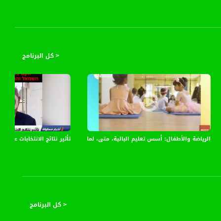
 هذا الشهر الفضيل .
< كل البرنامج
الرياضة والأطفال: أسس تعليم البالية، متى، لماذا وكيف؟،الكاملة،صباحنا غير، 23-3-2019،-قناة مساواة
تأثير نتائج الانتخابات على الشارع ال
< كل البرنامج