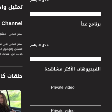
< كل البرنامج
Channel
برنامج غداً
سمر قبطي - تمثيل 
سمر قبطي هي ممثلة
< كل البرنامج
التمثيل والوصول ال
حدثتنا عن اعمالها ا
" شغل زلام " برنام
الفيديوهات الأكثر مشاهدة
الشاقة والقيام به
حلقات كا
خارقة بالنسبة للنسا
ضيفة الحلقة هي :
Private video
سمر قبطي - ممثلة
قناة مساواة الفضائي
قناة مساواة الفضائية تبث عبر الحيّز 
Private video