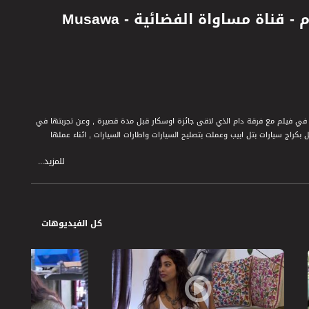
تمثيل واخراج وتصليح سيارات ! - سمر قبطي - شغل زلام - قناة مساواة الفضائية - Musawa
ي فيلم مع فرقة دام الذي لاقى جائزة اوسكار قبل مدة قصيرة , وعن تجربتها في
بكراج سيارات بتل ابيب وعملت بتصليح السيارات واطارات السيارات , اثناء عملها
للمزيد...
نامج يتم تسليط الضوء على جوانب مغايرة للانوثة ومقدرة النساء على تحمل الاعمال
ن مهن محسوبة على الرجال في غاية الصعوبة ؛ و نظرا لمتطلبات جسمانية قد تكون
كل الفيديوهات