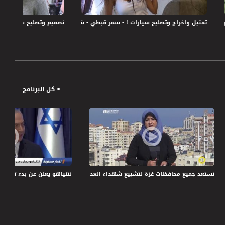
 زلام - قناة مساواة الفضائية - Musawa Channel
تمثيل واخراج وتصليح سيارات ! - سمر قبطي - شغل زلام - قناة مساواة الفضائية - wa Channel
تصميم وتصليح سيارات ! - راني
< كل البرنامج
-21.10.- برنامج المحتوى
تستعد جميع محافظات غزة لتشييع شهداء العدوان الاسرائيلي ،صباحنا غير ،13-11-2018،قناة مساواة
نتنياهو يعلن عن بدء تنفيذ الخروج ا