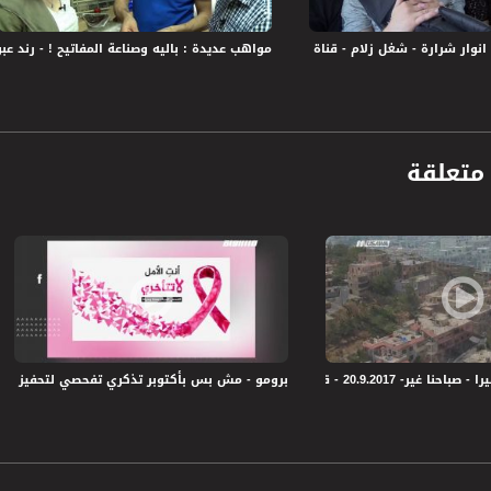
 :
مواهب عديدة : باليه وصناعة المفاتيح ! - رند عبود - شغل
متعلقة
 - قناة مساواة الفضائية - MusawaChannel
برومو - مش بس بأكتوبر تذكري تفحصي لتحفيز النساء للفحص المبكر 