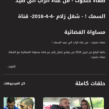
صفاء حتحوت - من غناء الراب الى صيد
السمك ! - شغل زلام -4-4-2016- قناة
مساواة الفضائية
صفاء حتحوت - من غناء الراب الى صيد السمك !
حلقة الرابع من ابريل 2016 من برنامج شغل زلام عبر قناة مساواة الفضائية مع الفنانة
صفاء حتحوت .
للمزيد...
صفاء حتحوت هي فنانة فلسطينية من سكان مدينة عكا , تعمل في مجال التسويق
وتعيش في منزل العائلة ابتدأت مسيرتها الفنية من خلال فرقة "عربيات" منذ اكثر من
13عام , وتغني الراب والهيب هوب , اطلقت صفاء العديد من الاغاني المنفردة التي تُعبر
حلقات كاملة
عن وضعنا السياسي وتتماشى مع معاناة ابناء شعبنا ومن ابرزها " انا عربي يا جحش"
كل الفيديوهات
بإيحاء من عضو الكنيست د. احمد الطيبي حين رد على يريف ليفين بقولة : "أنت مسلم أو
مسيحي سني أو شيعي ؟! درزي او علوي؟ قبطي او ماروني؟ روم كاثوليك او روم
ارثوذكس...... أنا عربي يا جحش". وشاركت الرابير الدينماركي كرستشين اغنية "نطلع حس"
قدمت صفاء العديد من الحفلات خارج البلاد ,و بعد مشاركتها في عدة مسرحيات ابتدأت
صفاء منذ ثلاثة سنوات العمل في عدة مسارح في البلاد , منها مسرح عفيف شليوط