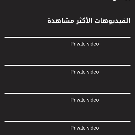
تويتر:
https://twitter.com/musawachannel
الفيديوهات الأكثر مشاهدة
يوتيوب:
https://www.youtube.com/channel/UCwJbDUmIxc-JX8PX53ek2Zg/feed
Private video
بينترست:
https://www.pinterest.com/musawachannel
فيميو:
https://vimeo.com/musawachannel
Private video
غوغل+:
://plus.google.com/u/0/b/115185778161375637310/115185778161375637310/posts/p/pub?
_ga=1.123333704.2101815806.1418341384
Private video
#_٤٨
48_#
‫#‏فلسطين_٤٨‬
‫#‏فلسطين_48‬
Private video
‪falasteen_48#‎‬