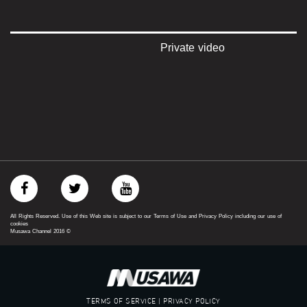
‫#‏عرب_٤٨
‪‎arab_48#‬
‫#‏تواصل‬
‫#‏اكسر_حصارك‬
Private video
‫#‏بلشنا_نرجع‬
‫#‏شعب_واحد‬
‪#‎mosawah‬
#musawa
#musawachannel
mosawah.com#
#musawachannel.com
‪#‎Equality‬
‪#‎égalité‬
‫#‏مساواة‬
‫#‏حق‬
‫#‏عدالة‬
All Rights Reserved. Use of this Web site is subject to our Terms of Use and Privacy Policy including our use of
‫#‏تساوٍ‬
cookies
Musawa Channel
2016
©
‫#‏تعادل‬
‫#‏تماثل‬
‫#‏تسوية‬
‫#‏معادلة‬
TERMS OF SERVICE | PRIVACY POLICY