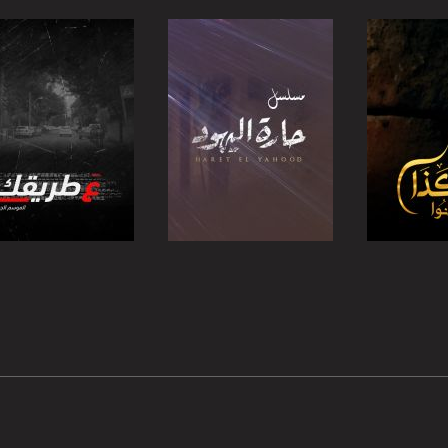
https://twitter
https://www.youtube.com/channel/UCwJbDUmIxc-J
https://www.pinterest.
https://vimeo.
برنامج
صفحة البرنامج
صفحة البرنامج
u/0/b/115185778161375637310/115185778161375637310/posts/p/pub?_ga=1.123333704.2101