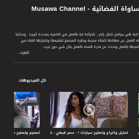
ئية - Musawa Channel
 هي ببرنامج شغل زلام , شاركتنا اية بالعمل في الناصرة بمحددة كبيرة , وحدثتنا
 العمل عن معاناتها كفتاة محجبة ونظرة المجتمع لتعليمها واختيارها الغناء في
 اعجبها بالعمل وتحدث عن قدرة النساء بالعمل بكل شي دون تردد.
للمزيد...
نامج يتم تسليط الضوء على جوانب مغايرة للانوثة ومقدرة النساء على تحمل الاعمال
ن مهن محسوبة على الرجال في غاية الصعوبة ؛ و نظرا لمتطلبات جسمانية قد تكون
كل الفيديوهات
 زلام - قناة مساواة الفضائية - Musawa Channel
تمثيل واخراج وتصليح سيارات ! - سمر قبطي - شغل زلام - قناة مساواة الفضائية - wa Channel
تصميم وتصليح سيارات ! - راني