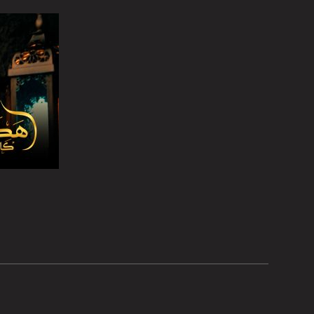
تويتر:
.com/musawachannel
يوتيوب:
X8PX53ek2Zg/feed
بينترست:
com/musawachannel
فيميو:
com/musawachannel
غوغل+:
صفحة ال
815806.1418341384
#_٤٨
48_#
‫#‏فلسطين_٤٨‬
‫#‏فلسطين_48‬
‪falasteen_48#‎‬
‫#‏عرب_٤٨