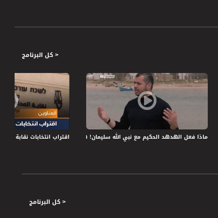
< كل البرنامج
30.03.2020،قناة مساواة
ماذا فعل الهدهد الحكيم مع نبي الله سليمان! هكذا كانوا،الحلقة 22،ج1، رمضان 2018، مساواة
اقتراب انتخابات نقابة المحامين،اخبار مسا
< كل البرنامج