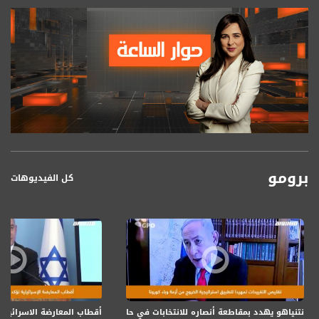
برومو
كل الفيديوهات
نتنياهو يهدد بمقاطعة أنصاره للانتخابات في حال منعه من الترشح،برومو،حوارالساعة،4.20
أقطاب المعارضة الاسرائيلية ت