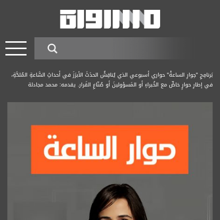
بَرنامِجِ "حِوارِ الساعةْ" حواري أسبوعي الذي يُناقِشُ الحدَثَ الأبرَزَ في أحداثِ السَّاعةِ المُلحَّةِ،
في إطارِ حوارٍ خاصٍّ مع الخُبراءِ أو المَسؤولينَ أو صُنّاعِ القَرار. يقدمه: محمد مجادلة