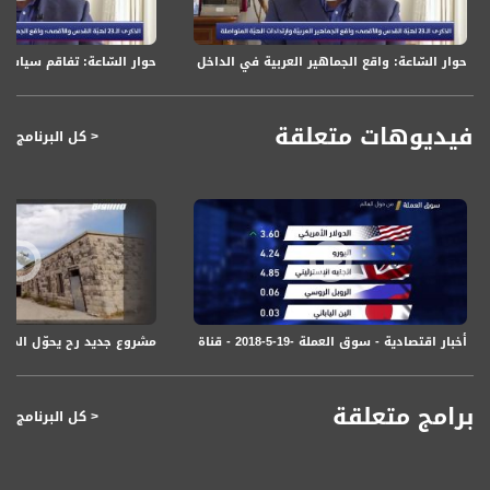
حوار السّاعة: واقع الجماهير العربية في الداخل بعد 23 عام على هبّة القدس والأقصى
حوار السّاعة: تفاقم سياسا
فيديوهات متعلقة
< كل البرنامج
أخبار اقتصادية - سوق العملة -19-5-2018 - قناة مساواة الفضائية - MusawaChannel
مشروع جديد رح يحوّل المدرسة ف
برامج متعلقة
< كل البرنامج