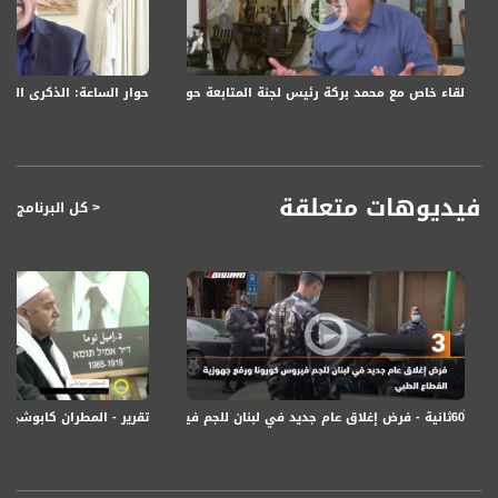
FEC - تصحيح الخطأ :
5/6
حوار الساعة: الذكرى الـ23 لهبّة القدس والأقصى: واقع الجماهير العربيّة وارتدادات الهبّة المتواصلة
لقاء خاص مع محمد بركة رئيس لجنة المتابعة حول إعلان الإضراب في الأول من أك
عربسات Arabsat Badr 4 at 26.0 east
DL: 11958 H
SR: 27500
FEC: 5/6
فيديوهات متعلقة
< كل البرنامج
للتواصل:
بريد الكتروني:
anafalasteeni@musawachannel.com
للتفاعل:
الموقع الالكتروني:
www.musawachannel.com
تقرير - المطران كابوشي ، موقف عزاء في حيفا -15-
فيسبوك:
https://www.facebook.com/musawachannel