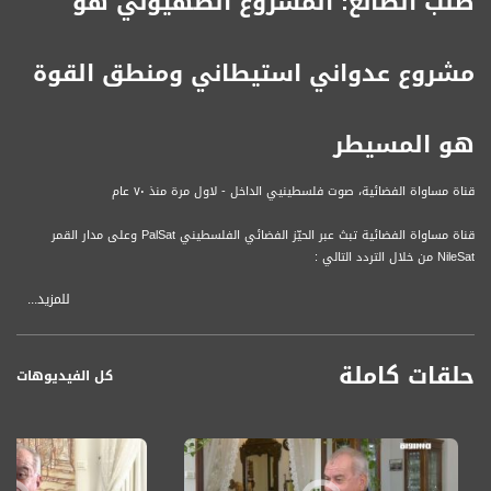
طلب الصانع: المشروع الصهيوني هو
مشروع عدواني استيطاني ومنطق القوة
هو المسيطر
قناة مساواة الفضائية، صوت فلسطينيي الداخل - لاول مرة منذ ٧٠ عام
قناة مساواة الفضائية تبث عبر الحيّز الفضائي الفلسطيني PalSat وعلى مدار القمر
NileSat من خلال التردد التالي :
للمزيد...
Downlink frequency - الترد :
12645 MHZ
حلقات كاملة
Polarity - الاستقطاب:
كل الفيديوهات
Horizontal
Symb.Rate - معدل الترميز:
27.500 MS/s